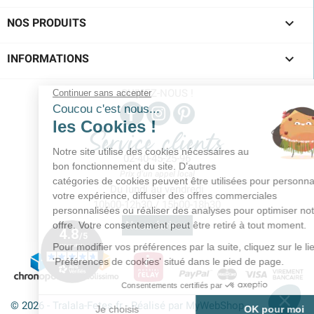

NOS PRODUITS

INFORMATIONS
SUIVEZ-NOUS !
Service clients
02-40-45-25-96
Prix d'un appel local
Du lundi au vendredi
10h00-12h30 / 15h00-18h30
Nous écrire >
© 2026 - Tralala-Fetes.fr - Réalisé par MyWebShop