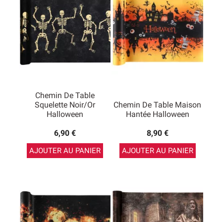
table d’Halloween
est même un indispensable si vous
avez une nappe unie.
Il existe des modèles de chemins de table Halloween
assez chics qui seront parfaits si vous souhaitez
composer une décoration chic qui sort de l’ordinaire.
Bien évidemment, nous proposons aussi des modèles
effrayants qui représentent parfaitement Halloween
avec des zombies, des citrouilles, des squelettes, des
crânes…
Chemin De Table
Squelette Noir/or
Chemin De Table Maison
Halloween
Hantée Halloween
6,90 €
8,90 €
AJOUTER AU PANIER
AJOUTER AU PANIER