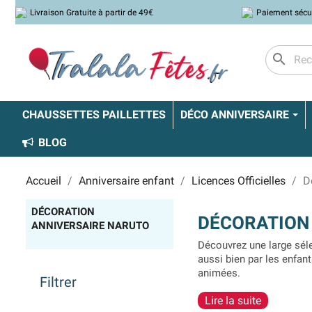
Livraison Gratuite à partir de 49€
Paiement sécu
search
CHAUSSETTES PAILLETTES
DÉCO ANNIVERSAIRE
BLOG
Accueil
Anniversaire enfant
Licences Officielles
D
DÉCORATION
DÉCORATION
ANNIVERSAIRE NARUTO
Découvrez une large sél
aussi bien par les enfan
animées.
Filtrer
Lire la suite
Si vous êtes fan, qu'un 