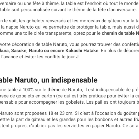
versaire ou une fête à thème, la table est l’endroit où tout le mond
table soit personnalisée suivant le thème de la fête d’anniversaire.
n le sait, les gobelets renversés et les morceaux de gâteau sur la ta
 la nappe Naruto qui va permettre de protéger la table, mais aussi 
comme une toile cirée transparente, optez pour le
chemin de table N
votre décoration de table Naruto, vous pourrez trouver des confett
kura, Sasuke, Naruto ou encore Kakashi Hatake
. En plus de décore
 l’avance et éviter les conflits le jour J.
table Naruto, un indispensable
une table à 100% sur le thème de Naruto, il est indispensable de pré
osée de gobelets en carton (ce qui est très pratique pour éviter la c
spensable pour accompagner les gobelets. Les pailles ont toujours 
 Naruto sont proposées 18 et 23 cm. Si c’est à l’occasion du goûter
ettre la part de gâteau et les grandes pour les bonbons et autres fr
tent propres, n’oubliez pas les serviettes en papier Naruto. Ce ser