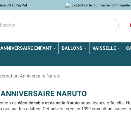
risé CB et PayPal
Expédition le jour même (commande 
ANNIVERSAIRE ENFANT
BALLONS
VAISSELLE
C
écoration Anniversaire Naruto
 ANNIVERSAIRE NARUTO
ection de
déco de table et de salle Naruto
sous licence officielle. 
ts que par les adultes. Cet univers créé en 1999 connaît un succès 
de vos enfants est fan ou encore un ami, organisez lui une
fête d’an