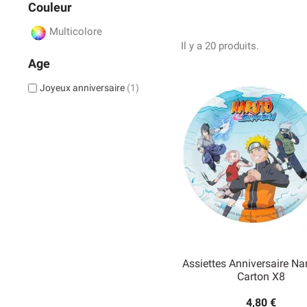
vous trouverez tout ce qu
Couleur
piñatas Naruto pour mett
Tous les produits Naruto
Multicolore
nombreux produits, vous 
Il y a 20 produits.
Age
Joyeux anniversaire
(1)
Assiettes Anniversaire Na
Carton X8
4,80 €