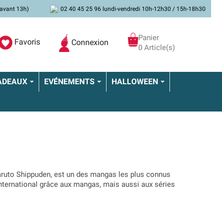
avant 13h)
02 40 45 25 96 lundi-vendredi 10h-12h30 / 15h-18h30
Panier
Favoris
Connexion
0 Article(s)
ADEAUX
EVÉNEMENTS
HALLOWEEN
Naruto Shippuden, est un des mangas les plus connus
international grâce aux mangas, mais aussi aux séries
niversaire sur le thème Naruto
. Pour réussir cette fête,