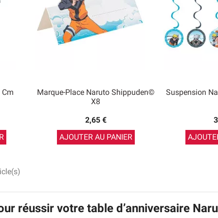
3 Cm
Marque-Place Naruto Shippuden©
Suspension Na
X8
2,65 €
3
R
AJOUTER AU PANIER
AJOUTER
icle(s)
ur réussir votre table d’anniversaire Nar