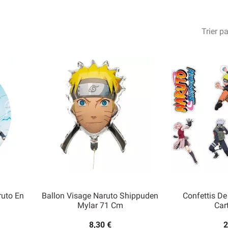
’il faut sur notre site, que ce soit pour la décoration de la table ou
re de l’animation, ainsi que des petits cadeaux pour les enfants.
 proposés sur notre site sont sous licence officielle, que ce soit 
Trier pa
pourrez facilement créer votre kit de déco anniversaire Naruto.
ruto En
Ballon Visage Naruto Shippuden
Confettis De
Mylar 71 Cm
Car
8,30 €
2