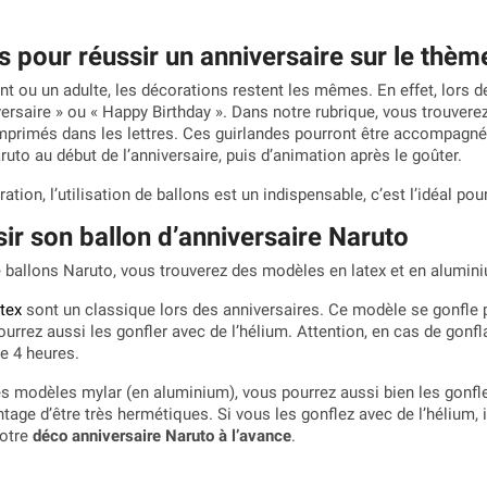
s pour réussir un anniversaire sur le thèm
t ou un adulte, les décorations restent les mêmes. En effet, lors de
versaire » ou « Happy Birthday ». Dans notre rubrique, vous trouve
primés dans les lettres. Ces guirlandes pourront être accompagnée
uto au début de l’anniversaire, puis d’animation après le goûter.
ion, l’utilisation de ballons est un indispensable, c’est l’idéal po
r son ballon d’anniversaire Naruto
e ballons Naruto, vous trouverez des modèles en latex et en alumin
tex
sont un classique lors des anniversaires. Ce modèle se gonfle p
urrez aussi les gonfler avec de l’hélium. Attention, en cas de gonfla
e 4 heures.
 modèles mylar (en aluminium), vous pourrez aussi bien les gonfler à
tage d’être très hermétiques. Si vous les gonflez avec de l’hélium, 
otre
déco anniversaire Naruto à l’avance
.