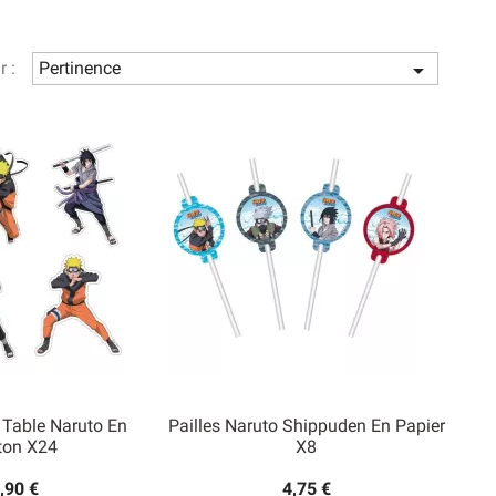
 pour la décoration du lieu de la fête. Il existe même des
pour les décorations ou les déguisements. Avec ces
r :
Pertinence

 Table Naruto En
Pailles Naruto Shippuden En Papier
ton X24
X8
,90 €
4,75 €