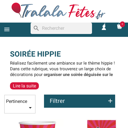
0
search
SOIRÉE HIPPIE
Réalisez facilement une ambiance sur le thème hippie !
Dans cette rubrique, vous trouverez un large choix de
décorations pour
organiser une soirée déguisée sur le
thème hippie
. Pour décorer une maison, un appartement
Lire la suite
ou une salle, vous trouverez des guirlandes, des ballons
et des
drapeaux hippie
. Nous proposons également de
nombreuses décorations de table hippie comme des
Filtrer
Pertinence
gobelets en carton, des serviettes, des assiettes ou

encore des fleurs à mettre sur la table. En ajoutant un
peu de doré, vous pourrez facilement avoir
une
décoration hippie chic
!