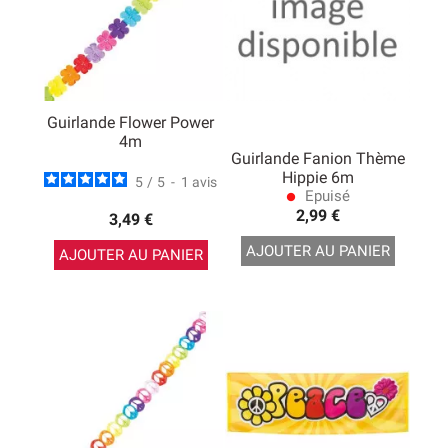
Guirlande Flower Power
4m
Guirlande Fanion Thème
Hippie 6m
5
/
5
-
1
avis
Epuisé
lens
2,99 €
3,49 €
AJOUTER AU PANIER
AJOUTER AU PANIER