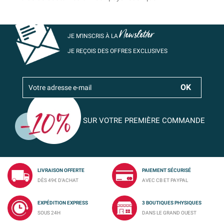
Newsletter
JE M’INSCRIS À LA
JE REÇOIS DES OFFRES EXCLUSIVES
SUR VOTRE PREMIÈRE COMMANDE
LIVRAISON OFFERTE
PAIEMENT SÉCURISÉ
DÈS 49€ D'ACHAT
AVEC CB ET PAYPAL
EXPÉDITION EXPRESS
3 BOUTIQUES PHYSIQUES
SOUS 24H
DANS LE GRAND OUEST