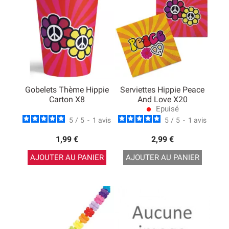
Gobelets Thème Hippie
Serviettes Hippie Peace
Carton X8
And Love X20
Epuisé
lens
5
/
5
-
1
avis
5
/
5
-
1
avis
1,99 €
2,99 €
AJOUTER AU PANIER
AJOUTER AU PANIER