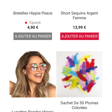
Bretelles Hippie Peace
Short Sequins Argent
Femme
Epuisé
lens
4,90 €
13,99 €
AJOUTER AU PANIER
AJOUTER AU PANIER
Sachet De 50 Plumes
Colorées
Lunettes Rondes Hippie