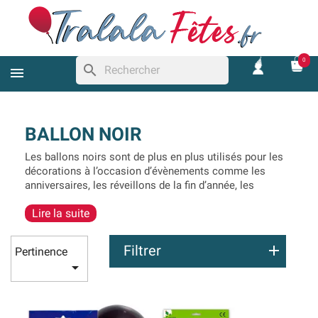
0
search
BALLON NOIR
Les ballons noirs sont de plus en plus utilisés pour les
décorations à l’occasion d’évènements comme les
anniversaires, les réveillons de la fin d’année, les
inaugurations ou encore certaines fêtes comme
Lire la suite
Halloween. En effet, avec des ballons en latex noirs,
vous pourrez aussi bien réaliser une décoration
effrayante, qu’une décoration chic. Cela dépend va
Filtrer
Pertinence
dépendre de la couleur à laquelle vous allez les

associer. Par exemple, si vous les associer à des
ballons couleur or ou argent, vous pourrez facilement
réaliser une décoration très chic.