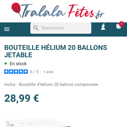
0
search
BOUTEILLE HÉLIUM 20 BALLONS
JETABLE
En stock
lens
5
/
5
-
1
avis
Inclus :
Bouteille d'hélium 20 ballons compressée
28,99 €