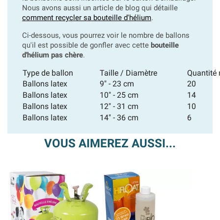
Nous avons aussi un article de blog qui détaille
comment recycler sa bouteille d'hélium
.
Ci-dessous, vous pourrez voir le nombre de ballons
qu'il est possible de gonfler avec cette
bouteille
d'hélium pas chère
.
Type de ballon
Taille / Diamètre
Quantité
Ballons latex
9" - 23 cm
20
Ballons latex
10" - 25 cm
14
Ballons latex
12" - 31 cm
10
Ballons latex
14" - 36 cm
6
VOUS AIMEREZ AUSSI...