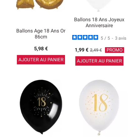
Ballons 18 Ans Joyeux
Anniversaire
Ballons Age 18 Ans Or
86cm
5
/
5
-
3
avis
5,98 €
Prix
1,99 €
PROMO
2,49 €
de
AJOUTER AU PANIER
AJOUTER AU PANIER
base