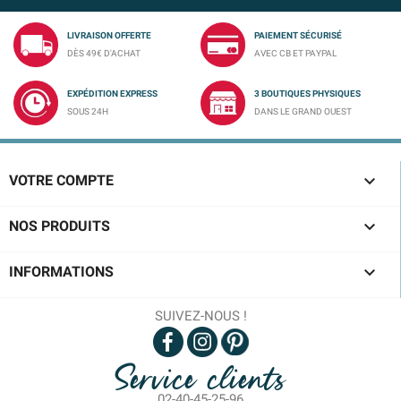
LIVRAISON OFFERTE
PAIEMENT SÉCURISÉ
DÈS 49€ D'ACHAT
AVEC CB ET PAYPAL
EXPÉDITION EXPRESS
3 BOUTIQUES PHYSIQUES
SOUS 24H
DANS LE GRAND OUEST

VOTRE COMPTE

NOS PRODUITS

INFORMATIONS
SUIVEZ-NOUS !
Service clients
02-40-45-25-96