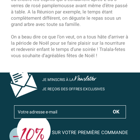
verres de rosé pamplemousse avant même d’être passé
à table. A la Réunion par exemple, le temps étant
complètement différent, on déguste le repas sous un
grand arbre avec toute sa famille.
On a beau dire ce que l’on veut, on a tous hâte d’arriver à
la période de Noël pour se faire plaisir sur la nourriture
et redevenir enfant le temps d’une soirée ! Tralala-fetes
vous souhaite d’agréables fêtes de Noël !
Newsletter
JE M’INSCRIS À LA
JE REÇOIS DES OFFRES EXCLUSIVES
SUR VOTRE PREMIÈRE COMMANDE