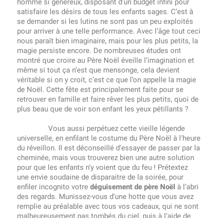
homme si généreux, disposant d’un budget infini pour
satisfaire les désirs de tous les enfants sages. C’est à
se demander si les lutins ne sont pas un peu exploités
pour arriver à une telle performance. Avec l’âge tout ceci
nous paraît bien imaginaire, mais pour les plus petits, la
magie persiste encore. De nombreuses études ont
montré que croire au Père Noël éveille l’imagination et
même si tout ça n’est que mensonge, cela devient
véritable si on y croit, c’est ce que l’on appelle la magie
de Noël. Cette fête est principalement faite pour se
retrouver en famille et faire rêver les plus petits, quoi de
plus beau que de voir son enfant les yeux pétillants ?
Vous aussi perpétuez cette vieille légende
universelle, en enfilant le costume du Père Noël à l’heure
du réveillon. Il est déconseillé d’essayer de passer par la
cheminée, mais vous trouverez bien une autre solution
pour que les enfants n’y voient que du feu ! Prétextez
une envie soudaine de disparaitre de la soirée, pour
enfiler incognito votre
déguisement de père Noël
à l’abri
des regards. Munissez-vous d’une hotte que vous avez
remplie au préalable avec tous vos cadeaux, qui ne sont
malheureusement pas tombés du ciel, puis à l’aide de