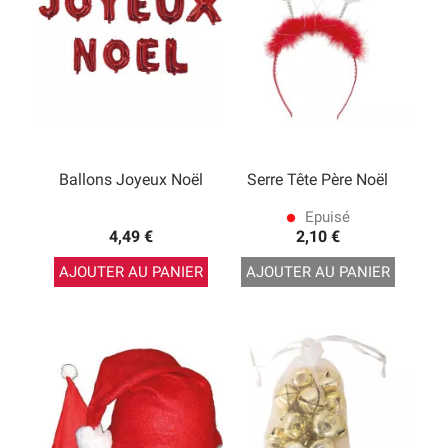
Ballons Joyeux Noël
Serre Tête Père Noël
Epuisé
lens
4,49 €
2,10 €
AJOUTER AU PANIER
AJOUTER AU PANIER