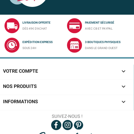
LIVRAISON OFFERTE
PAIEMENT SÉCURISÉ
DÈS 49€ D'ACHAT
AVEC CB ET PAYPAL
EXPÉDITION EXPRESS
3 BOUTIQUES PHYSIQUES
SOUS 24H
DANS LE GRAND OUEST

VOTRE COMPTE

NOS PRODUITS

INFORMATIONS
SUIVEZ-NOUS !