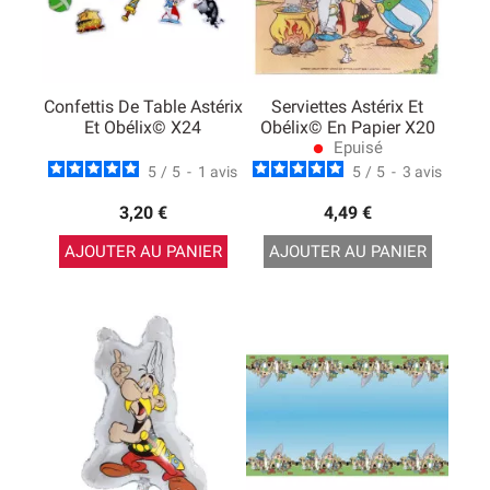
Confettis De Table Astérix
Serviettes Astérix Et
Et Obélix© X24
Obélix© En Papier X20
Epuisé
lens
5
/
5
-
1
avis
5
/
5
-
3
avis
3,20 €
4,49 €
AJOUTER AU PANIER
AJOUTER AU PANIER