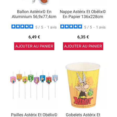
Ballon Astérix© En
Nappe Astérix Et Obélix©
Aluminium 56,9x77,4cm
En Papier 136x228cm
5
/
5
-
1
avis
5
/
5
-
1
avis
6,49 €
6,35 €
AJOUTER AU PANIER
AJOUTER AU PANIER
Pailles Astérix Et Obélix©
Gobelets Astérix Et