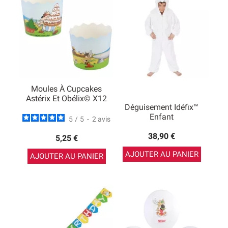
Moules À Cupcakes
Astérix Et Obélix© X12
Déguisement Idéfix™
Enfant
5
/
5
-
2
avis
38,90 €
5,25 €
AJOUTER AU PANIER
AJOUTER AU PANIER