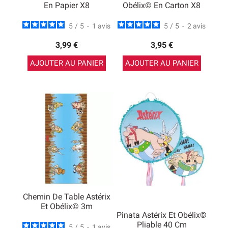
En Papier X8
Obélix© En Carton X8
5
/
5
-
1
avis
5
/
5
-
2
avis
3,99 €
3,95 €
AJOUTER AU PANIER
AJOUTER AU PANIER
Chemin De Table Astérix
Et Obélix© 3m
Pinata Astérix Et Obélix©
Pliable 40 Cm
5
/
5
-
1
avis