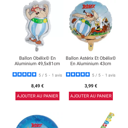
jetable, accessoires décoratifs à mettre sur la table et
décorations de salle, il ne manque rien. Pour faire une
petite surprise, nous avons même les déguisements
d’Astérix, d’Obélix et d’Idéfix. Cela peut être une bonne
idée pour faire un cadeau d’anniversaire à un fan et cela
sera à 100% dans le thème de la
fête d’anniversaire
Astérix et Obélix
.
Ballon Obélix© En
Ballon Astérix Et Obélix©
Aluminium 49,5x81cm
En Aluminium 43cm
5
/
5
-
1
avis
5
/
5
-
1
avis
8,49 €
3,99 €
AJOUTER AU PANIER
AJOUTER AU PANIER