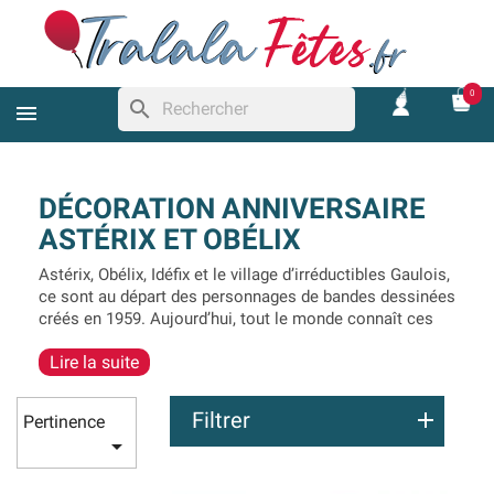
0
search
DÉCORATION ANNIVERSAIRE
ASTÉRIX ET OBÉLIX
Astérix, Obélix, Idéfix et le village d’irréductibles Gaulois,
ce sont au départ des personnages de bandes dessinées
créés en 1959. Aujourd’hui, tout le monde connaît ces
célèbres gaulois, les plus jeunes comme les plus
Lire la suite
anciens, les BD, dessins animés et films sont devenus
cultes.
Filtrer
Pertinence
Dans cette rubrique, nous proposons une gamme de

décorations d’anniversaire sur le thème d’Astérix et
Obélix
très complète sous licence officielle. Vaisselle