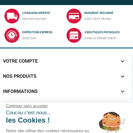
LIVRAISON OFFERTE
PAIEMENT SÉCURISÉ
DÈS 49€ D'ACHAT
AVEC CB ET PAYPAL
EXPÉDITION EXPRESS
3 BOUTIQUES PHYSIQUES
SOUS 24H
DANS LE GRAND OUEST

VOTRE COMPTE

NOS PRODUITS

INFORMATIONS
SUIVEZ-NOUS !
Service clients