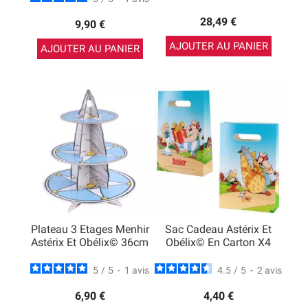
28,49 €
9,90 €
AJOUTER AU PANIER
AJOUTER AU PANIER
Plateau 3 Etages Menhir
Sac Cadeau Astérix Et
Astérix Et Obélix© 36cm
Obélix© En Carton X4
5
/
5
-
1
avis
4.5
/
5
-
2
avis
6,90 €
4,40 €