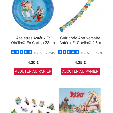
Assiettes Astérix Et
Guirlande Anniversaire
Obélix© En Carton 23cm
Astérix Et Obélix© 2,5m
5
/
5
-
2
avis
5
/
5
-
1
avis
4,30 €
4,25 €
AJOUTER AU PANIER
AJOUTER AU PANIER