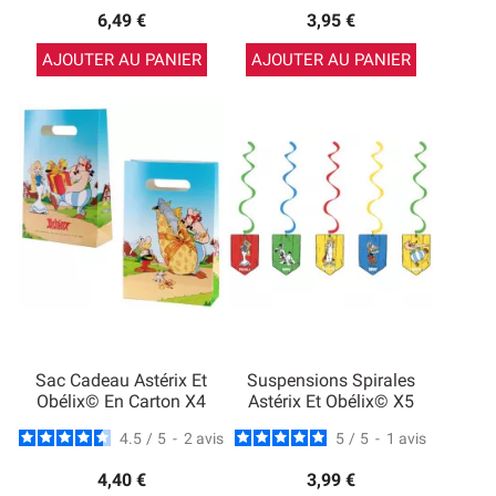
6,49 €
3,95 €
AJOUTER AU PANIER
AJOUTER AU PANIER
Sac Cadeau Astérix Et
Suspensions Spirales
Obélix© En Carton X4
Astérix Et Obélix© X5
4.5
/
5
-
2
avis
5
/
5
-
1
avis
4,40 €
3,99 €