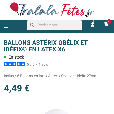
0
search
BALLONS ASTÉRIX OBÉLIX ET
IDÉFIX© EN LATEX X6
En stock
lens
5
/
5
-
1
avis
Inclus :
6 Ballons en latex Astérix Obélix et Idéfix 27cm
4,49 €