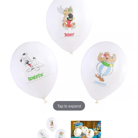
Tap to expand