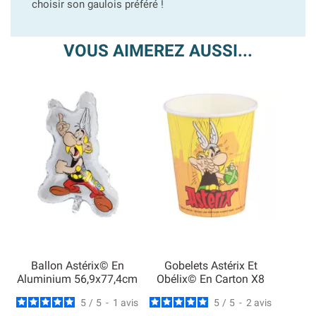
choisir son gaulois préféré !
VOUS AIMEREZ AUSSI...
Ballon Astérix© En
Gobelets Astérix Et
Aluminium 56,9x77,4cm
Obélix© En Carton X8
5
/
5
-
1
avis
5
/
5
-
2
avis