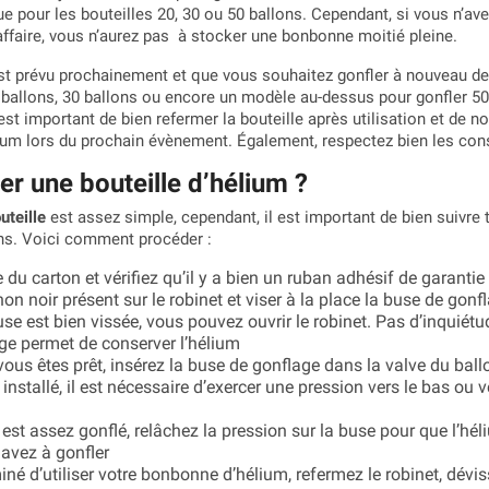
e pour les bouteilles 20, 30 ou 50 ballons. Cependant, si vous n’a
’affaire, vous n’aurez pas à stocker une bonbonne moitié pleine.
st prévu prochainement et que vous souhaitez gonfler à nouveau des
ballons, 30 ballons ou encore un modèle au-dessus pour gonfler 50 b
 est important de bien refermer la bouteille après utilisation et de 
lium lors du prochain évènement. Également, respectez bien les co
r une bouteille d’hélium ?
uteille
est assez simple, cependant, il est important de bien suivre 
ons. Voici comment procéder :
e du carton et vérifiez qu’il y a bien un ruban adhésif de garantie 
n noir présent sur le robinet et viser à la place la buse de gonfl
se est bien vissée, vous pouvez ouvrir le robinet. Pas d’inquiétu
ge permet de conserver l’hélium
us êtes prêt, insérez la buse de gonflage dans la valve du ball
 installé, il est nécessaire d’exercer une pression vers le bas ou 
 est assez gonflé, relâchez la pression sur la buse pour que l’hé
avez à gonfler
iné d’utiliser votre bonbonne d’hélium, refermez le robinet, dévi