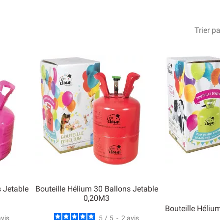
es d’hélium que nous commercialisons est vérifiée à la réception et
met de gonfler facilement des ballons de baudruche en latex ou des
Trier pa
s Jetable
Bouteille Hélium 30 Ballons Jetable
0,20M3
Bouteille Héliu
avis
5
/
5
-
2
avis