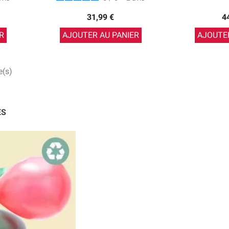
31,99 €
4
R
AJOUTER AU PANIER
AJOUTER
e(s)
ES