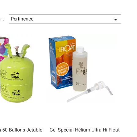
 avant expédition. Nos bouteilles sont livrées avec une
 ballons en alu.
r :
Pertinence

m 50 Ballons Jetable
Gel Spécial Hélium Ultra Hi-Float