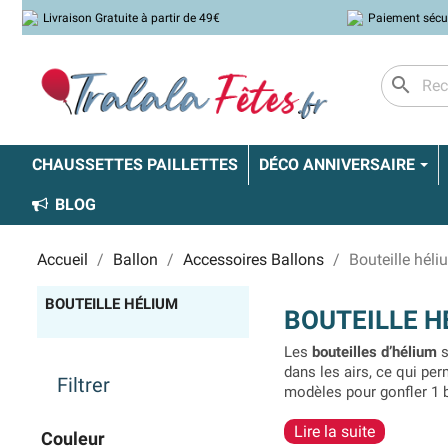
Livraison Gratuite à partir de 49€
Paiement sécu
search
CHAUSSETTES PAILLETTES
DÉCO ANNIVERSAIRE
BLOG
Accueil
Ballon
Accessoires Ballons
Bouteille héli
BOUTEILLE HÉLIUM
BOUTEILLE H
Les
bouteilles d’hélium
s
dans les airs, ce qui pe
Filtrer
modèles pour gonfler 1 
d’hélium
et de la taille d
Lire la suite
Couleur