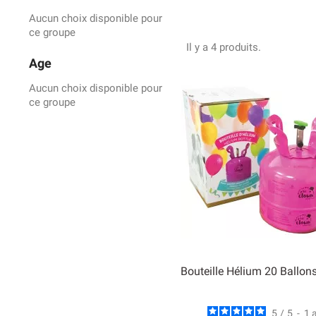
La pression des bouteill
buse de gonflage qui per
Aucun choix disponible pour
ce groupe
Il y a 4 produits.
Age
Aucun choix disponible pour
ce groupe
Bouteille Hélium 20 Ballon
5
/
5
-
1