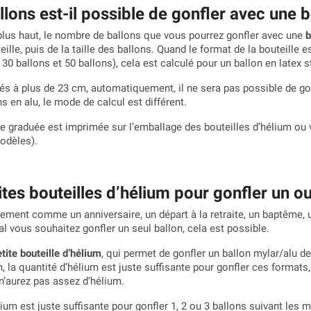
ons est-il possible de gonfler avec une b
us haut, le nombre de ballons que vous pourrez gonfler avec une
b
eille, puis de la taille des ballons. Quand le format de la bouteill
 30 ballons et 50 ballons), cela est calculé pour un ballon en latex 
lés à plus de 23 cm, automatiquement, il ne sera pas possible de gon
ns en alu, le mode de calcul est différent.
le graduée est imprimée sur l’emballage des bouteilles d’hélium ou
odèles).
tites bouteilles d’hélium pour gonfler un o
nement comme un anniversaire, un départ à la retraite, un baptême,
 vous souhaitez gonfler un seul ballon, cela est possible.
tite bouteille d’hélium
, qui permet de gonfler un ballon mylar/alu d
n, la quantité d’hélium est juste suffisante pour gonfler ces forma
n’aurez pas assez d’hélium.
ium est juste suffisante pour gonfler 1, 2 ou 3 ballons suivant les m