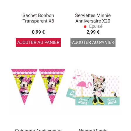
Sachet Bonbon
Serviettes Minnie
Transparent X8
Anniversaire X20
Epuisé
lens
0,99 €
2,99 €
AJOUTER AU PANIER
AJOUTER AU PANIER
Guirlande Anniversaire
Nappe Minnie