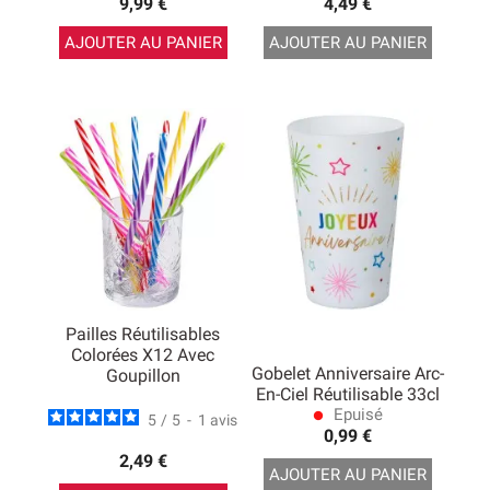
9,99 €
4,49 €
AJOUTER AU PANIER
AJOUTER AU PANIER
Pailles Réutilisables
Colorées X12 Avec
Gobelet Anniversaire Arc-
Goupillon
En-Ciel Réutilisable 33cl
Epuisé
lens
5
/
5
-
1
avis
0,99 €
2,49 €
AJOUTER AU PANIER