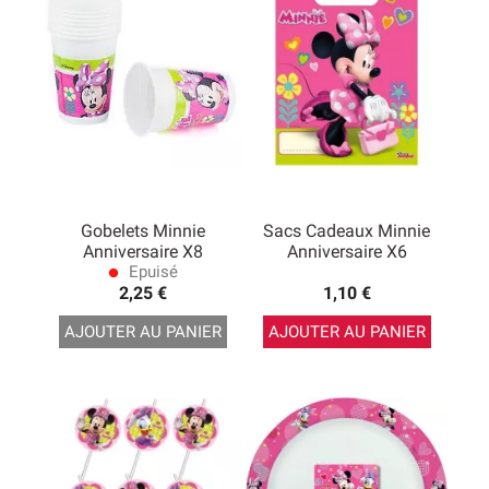
Minnie
ou encore les ballons. Pour inviter tout le monde
à la petite fête d'anniversaire Minnie, restez dans le
thème en utilisant des invitations d'anniversaire Minnie !
Gobelets Minnie
Sacs Cadeaux Minnie
Anniversaire X8
Anniversaire X6
Epuisé
lens
2,25 €
1,10 €
AJOUTER AU PANIER
AJOUTER AU PANIER