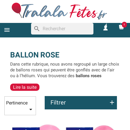
0
search
BALLON ROSE
Dans cette rubrique, nous avons regroupé un large choix
de ballons roses qui peuvent être gonflés avec de l’air
ou à l’hélium. Vous trouverez des
ballons roses
classiques, rose pastel ou encore rose métallisé
de
Lire la suite
différentes tailles
. Si vous souhaitez apporter un peu
d’originalité, compléter votre décoration avec des
ballons confettis roses. Il existe aussi des ballons roses
Filtrer
Pertinence
en alu de différentes formes, c’est l’idéal pour

accompagner des ballons roses plus classiques. Les
ballons roses peuvent être utilisés pour une baby
shower, un anniversaire, une gender reveal, un mariage
ou encore une soirée à thème.