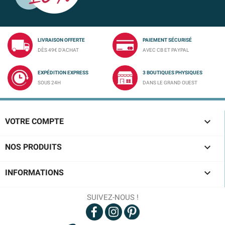
LIVRAISON OFFERTE
PAIEMENT SÉCURISÉ
DÈS 49€ D'ACHAT
AVEC CB ET PAYPAL
EXPÉDITION EXPRESS
3 BOUTIQUES PHYSIQUES
SOUS 24H
DANS LE GRAND OUEST

VOTRE COMPTE

NOS PRODUITS

INFORMATIONS
SUIVEZ-NOUS !