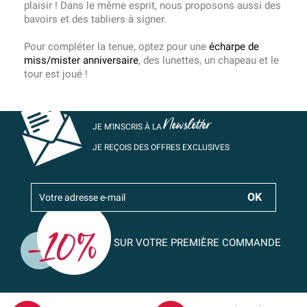
plaisir ! Dans le même esprit, nous proposons aussi des
bavoirs et des tabliers à signer.
Pour compléter la tenue, optez pour une
écharpe de
miss/mister anniversaire
, des lunettes, un chapeau et le
tour est joué !
Newsletter
JE M’INSCRIS À LA
JE REÇOIS DES OFFRES EXCLUSIVES
SUR VOTRE PREMIÈRE COMMANDE