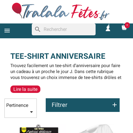
0
search
TEE-SHIRT ANNIVERSAIRE
Trouvez facilement un tee-shirt d’anniversaire pour faire
un cadeau à un proche le jour J. Dans cette rubrique
vous trouverez un choix immense de tee-shirts drôles et
originaux pour les anniversaires. Il existe des modèles
Lire la suite
humoristiques pour les hommes et les femmes, mais
aussi des modèles à signer. Nous proposons des
tee-
shirts d’anniversaire pour les 18 ans
, 20 ans, 30 ans, 40
Filtrer
Pertinence
ans, 50 ans, 60 ans, 70 ans et les 80 ans. Sans oublier

les modèles « anniversaire » qui conviennent à tous les
âges !