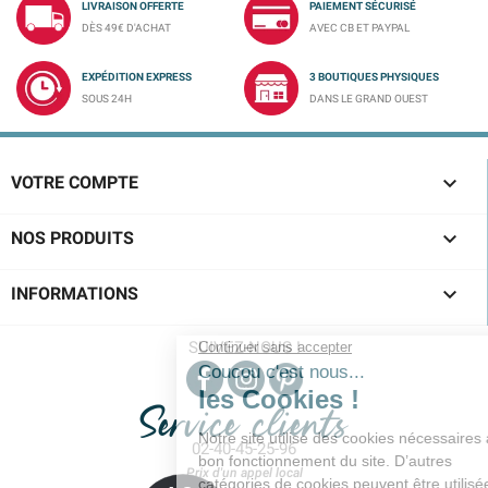
LIVRAISON OFFERTE
PAIEMENT SÉCURISÉ
DÈS 49€ D'ACHAT
AVEC CB ET PAYPAL
EXPÉDITION EXPRESS
3 BOUTIQUES PHYSIQUES
SOUS 24H
DANS LE GRAND OUEST

VOTRE COMPTE

NOS PRODUITS

INFORMATIONS
SUIVEZ-NOUS !
Service clients
02-40-45-25-96
Prix d'un appel local