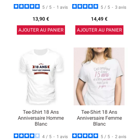
5
/
5
-
1
avis
5
/
5
-
3
avis
13,90 €
14,49 €
AJOUTER AU PANIER
AJOUTER AU PANIER
Tee-Shirt 18 Ans
Tee-Shirt 18 Ans
Anniversaire Homme
Anniversaire Femme
Blanc
Blanc
4
/
5
-
1
avis
5
/
5
-
2
avis