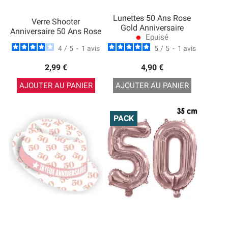
Lunettes 50 Ans Rose
Verre Shooter
Gold Anniversaire
Anniversaire 50 Ans Rose
Epuisé
lens
4
/
5
-
1
avis
5
/
5
-
1
avis
2,99 €
4,90 €
AJOUTER AU PANIER
AJOUTER AU PANIER
PACK