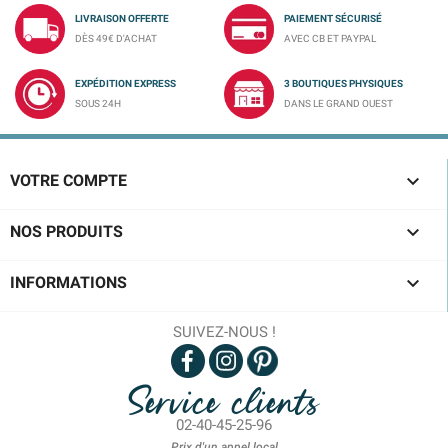
LIVRAISON OFFERTE
PAIEMENT SÉCURISÉ
DÈS 49€ D'ACHAT
AVEC CB ET PAYPAL
EXPÉDITION EXPRESS
3 BOUTIQUES PHYSIQUES
SOUS 24H
DANS LE GRAND OUEST

VOTRE COMPTE

NOS PRODUITS

INFORMATIONS
SUIVEZ-NOUS !
Service clients
02-40-45-25-96
Prix d'un appel local