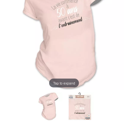
Tap to expand