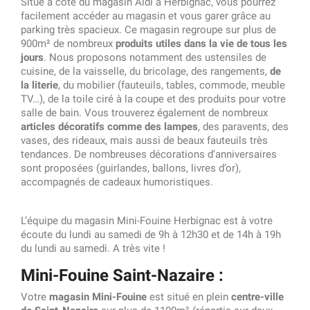
Situé à côté du magasin Aldi à Herbignac, vous pourrez
facilement accéder au magasin et vous garer grâce au
parking très spacieux. Ce magasin regroupe sur plus de
900m² de nombreux
produits utiles dans la vie de tous les
jours
. Nous proposons notamment des ustensiles de
cuisine, de la vaisselle, du bricolage, des rangements,
de
la literie
, du mobilier (fauteuils, tables, commode, meuble
TV…), de la toile ciré à la coupe et des produits pour votre
salle de bain. Vous trouverez également de nombreux
articles décoratifs comme des lampes
, des paravents, des
vases, des rideaux, mais aussi de beaux fauteuils très
tendances. De nombreuses décorations d’anniversaires
sont proposées (guirlandes, ballons, livres d’or),
accompagnés de cadeaux humoristiques.
L’équipe du magasin Mini-Fouine Herbignac est à votre
écoute du lundi au samedi de 9h à 12h30 et de 14h à 19h
du lundi au samedi. A très vite !
Mini-Fouine Saint-Nazaire :
Votre
magasin Mini-Fouine
est situé en plein
centre-ville