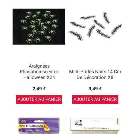
de changer des toiles d’araignées Halloween blanches.
Avec les toiles d’araignées, il ne faut pas oublier de
prévoir les araignées à accrocher à la toile ou à côté.
Nous proposons de nombreux modèles de
petites
araignées Halloween
que vous pourrez accrocher
directement dans une toile, mais aussi des modèles
d’araignées géantes velues qui pourront être mises à
côté d’une toile, au-dessus ou en dessous.
Araignées
Phosphorescentes
Mille-Pattes Noirs 14 Cm
Halloween X24
De Décoration X8
2,49 €
3,49 €
AJOUTER AU PANIER
AJOUTER AU PANIER