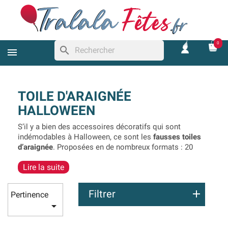
0
search
TOILE D'ARAIGNÉE
HALLOWEEN
S’il y a bien des accessoires décoratifs qui sont
indémodables à Halloween, ce sont les
fausses toiles
d’araignée
. Proposées en de nombreux formats : 20
grammes, 56 grammes, 113 grammes, 500 grammes et 1
Lire la suite
kg, il y en a pour décorer des toilettes, une chambre, un
salon, un bureau ou même une salle des fêtes. Ces
fausses toiles d’araignée Halloween
sont extensibles et
Filtrer
Pertinence
pourront facilement être accrochées avec des punaises,

à des attaches, à un lustre ou encore autour d’un écran.
Plusieurs couleurs sont proposées, cela peut permettre