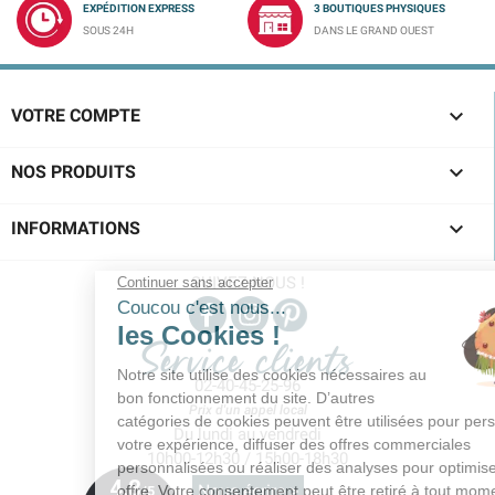
EXPÉDITION EXPRESS
3 BOUTIQUES PHYSIQUES
SOUS 24H
DANS LE GRAND OUEST

VOTRE COMPTE

NOS PRODUITS

INFORMATIONS
SUIVEZ-NOUS !
Service clients
02-40-45-25-96
Prix d'un appel local
Du lundi au vendredi
10h00-12h30 / 15h00-18h30
Nous écrire >