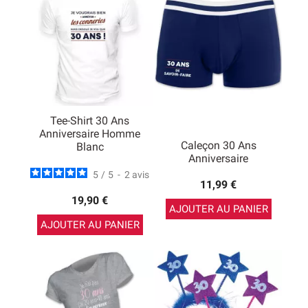
humoristique sur le thème des 30 qui ne sera pas
spécialement utile, qui pourra être gardé en souvenir de
cet anniversaire mémorable !
Pour faire plaisir, nous proposons un vaste choix de
cadeaux 30 ans qui peuvent être personnalisés avec un
petit message ou une signature. Cela peut être une
bonne idée pour faire un cadeau des 30 ans qui sort de
l’ordinaire.
Tee-Shirt 30 Ans
Anniversaire Homme
Caleçon 30 Ans
Blanc
Anniversaire
5
/
5
-
2
avis
11,99 €
19,90 €
AJOUTER AU PANIER
AJOUTER AU PANIER