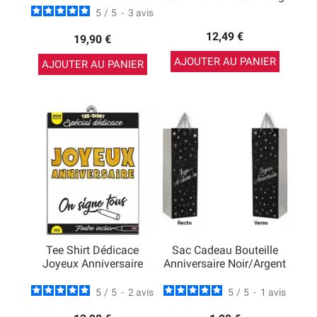
5
/
5
-
3
avis
12,49 €
19,90 €
AJOUTER AU PANIER
AJOUTER AU PANIER
Tee Shirt Dédicace
Sac Cadeau Bouteille
Joyeux Anniversaire
Anniversaire Noir/argent
5
/
5
-
2
avis
5
/
5
-
1
avis