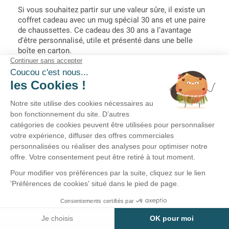
Si vous souhaitez partir sur une valeur sûre, il existe un
coffret cadeau avec un mug spécial 30 ans et une paire
de chaussettes. Ce cadeau des 30 ans a l’avantage
d’être personnalisé, utile et présenté dans une belle
boîte en carton.
Top 5 des meilleures idées
cadeaux pour une femme qui fête
ses 30 ans
Comme pour les hommes, voici le top 5 des
accessoires 30 ans offerts lors des anniversaires. C’est
parfait pour bien rigoler !
L’écharpe de miss 30 ans : il s’agit là d’un
classique, souvent offert à partir des 18 ans,
puis à toutes les dizaines. L’écharpe
anniversaire miss 30 ans est clairement
l’accessoire indispensable. Cette écharpe à
l’avantage d’être légère, facile à porter et elle