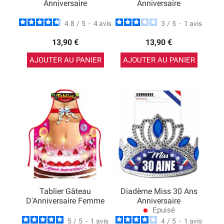
Anniversaire
Anniversaire
4.8
/
5
-
4
avis
3
/
5
-
1
avis
13,90 €
13,90 €
AJOUTER AU PANIER
AJOUTER AU PANIER
Tablier Gâteau
Diadème Miss 30 Ans
D'Anniversaire Femme
Anniversaire
Epuisé
lens
5
/
5
-
1
avis
4
/
5
-
1
avis