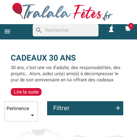
0
search
CADEAUX 30 ANS
30 ans, c’est une vie d’adulte, des responsabilités, des
projets… Alors, aidez un(e) ami(e) à décompresser le
jour de son anniversaire en lui offrant des cadeaux
amusants sur le thème des 30 ans. Pour cela, nous
Lire la suite
avons regroupé sur notre site un large choix
d’accessoires humoristiques personnalisés avec l’âge
30 ans, ou une inscription « Joyeux Anniversaire ».
Filtrer
Pertinence

Vous trouverez des idées de cadeaux 30 ans pour les
hommes et les femmes. Cela peut être un cadeau
amusant qui pourra parfaitement être utilisé dans la vie
de tous les jours. Mais aussi un accessoire