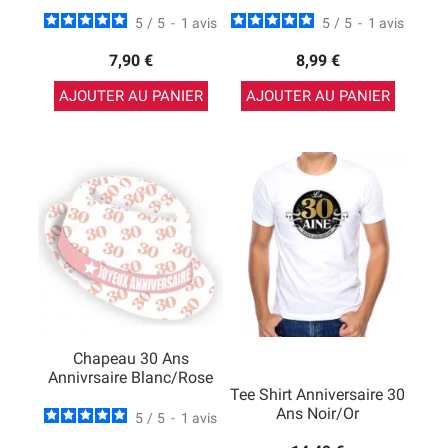
5
/
5
-
1
avis
5
/
5
-
1
avis
7,90 €
8,99 €
AJOUTER AU PANIER
AJOUTER AU PANIER
Chapeau 30 Ans
Annivrsaire Blanc/Rose
Tee Shirt Anniversaire 30
Ans Noir/Or
5
/
5
-
1
avis