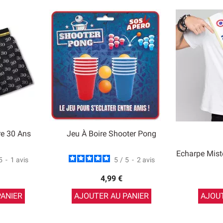
re 30 Ans
Jeu À Boire Shooter Pong
Echarpe Mist
5
-
1
avis
5
/
5
-
2
avis
4,99 €
PANIER
AJOUTER AU PANIER
AJOUT