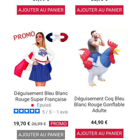
AJOUTER AU PANIER
AJOUTER AU PANIER
Déguisement Bleu Blanc
Déguisement Coq Bleu
Rouge Super Française
Blanc Rouge Gonflable
Epuisé
lens
Adulte
5
/
5
-
1
avis
44,90 €
Prix
19,70 €
PROMO
26,99 €
de
AJOUTER AU PANIER
AJOUTER AU PANIER
base