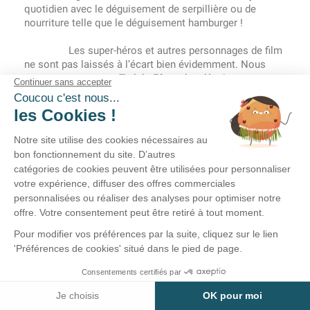
quotidien avec le déguisement de serpillière ou de
nourriture telle que le déguisement hamburger !
Les super-héros et autres personnages de film
ne sont pas laissés à l’écart bien évidemment. Nous
vous proposons sur Tralala-Fêtes des déguisements
sous licences de qualité et aux finitions haut de gamme.
Vous êtes sûr de retrouver les classiques avec les
déguisements de Spiderman, Batman et Superman. Mais
ce n’est pas tout puisque les nouveaux personnages de
séries sont aussi mis à l’honneur avec le déguisement
de Arrow. Nous n’oublions pas les héros des divers
dessins-animés, avec les tortues ninja, Bob l’éponge et
bien d’autres !
Les soirées entre amis sont faites pour se
détendre et rigoler, c’est pour cela que nous mettons à
disposition des déguisements humoristiques. Cette
sélection de déguisement d’adultes regroupe tous les
costumes les plus amusants, vous y trouverez