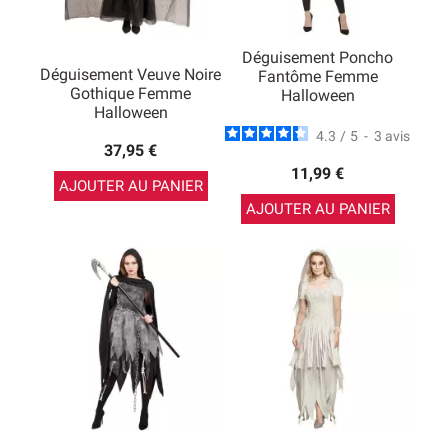
Déguisement Poncho
Déguisement Veuve Noire
Fantôme Femme
Gothique Femme
Halloween
Halloween
4.3
/
5
-
3
avis
37,95 €
11,99 €
AJOUTER AU PANIER
AJOUTER AU PANIER