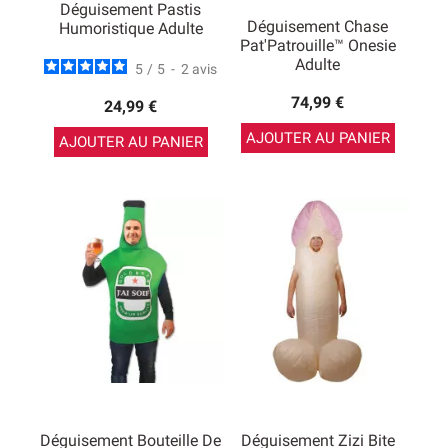
Déguisement Pastis
Déguisement Chase
Humoristique Adulte
Pat'Patrouille™ Onesie
Adulte
5
/
5
-
2
avis
74,99 €
24,99 €
AJOUTER AU PANIER
AJOUTER AU PANIER
Déguisement Bouteille De
Déguisement Zizi Bite