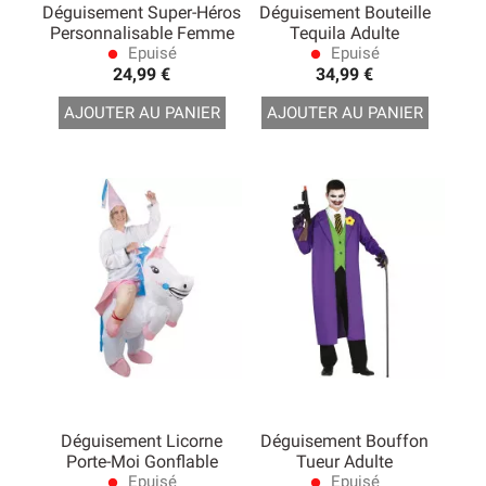
Déguisement Super-Héros
Déguisement Bouteille
Personnalisable Femme
Tequila Adulte
Epuisé
Epuisé
lens
lens
24,99 €
34,99 €
AJOUTER AU PANIER
AJOUTER AU PANIER
Déguisement Licorne
Déguisement Bouffon
Porte-Moi Gonflable
Tueur Adulte
Epuisé
Epuisé
lens
lens