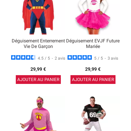
Déguisement Enterrement
Déguisement EVJF Future
Vie De Garçon
Mariée
4.5
/
5
-
2
avis
5
/
5
-
3
avis
29,99 €
29,99 €
AJOUTER AU PANIER
AJOUTER AU PANIER