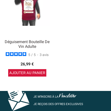
Déguisement Bouteille De
Vin Adulte
5
/
5
-
3
avis
26,99 €
AJOUTER AU PANIER
Newsletter
JE M’INSCRIS À LA
JE REÇOIS DES OFFRES EXCLUSIVES