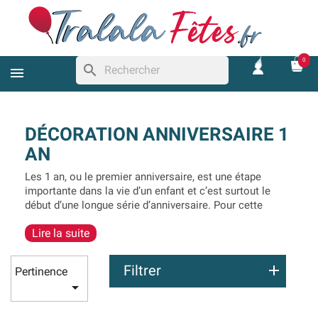
0
search
DÉCORATION ANNIVERSAIRE 1
AN
Les 1 an, ou le premier anniversaire, est une étape
importante dans la vie d’un enfant et c’est surtout le
début d’une longue série d’anniversaire. Pour cette
première, vous pouvez être sûr que tous les téléphones
Lire la suite
et les appareils photos seront de sortie pour
immortaliser ce moment. Il est donc indispensable de
prévoir des
décorations 1 an
qui changent des
Filtrer
Pertinence
décorations d’anniversaire classiques.

Pour vous aider dans votre choix, nous avons regroupé