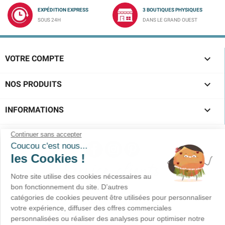
EXPÉDITION EXPRESS
3 BOUTIQUES PHYSIQUES
SOUS 24H
DANS LE GRAND OUEST

VOTRE COMPTE

NOS PRODUITS

INFORMATIONS
SUIVEZ-NOUS !
Service clients
02-40-45-25-96
Prix d'un appel local
Du lundi au vendredi
10h00-12h30 / 15h00-18h30