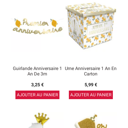
un large choix en
décorations d’anniversaire 1 an
avec
des couleurs qui peuvent convenir aussi bien à des
petits garçons qu’à des petites filles. Bien évidemment,
nous avons aussi des décorations colorées roses et
bleues pour les filles et les garçons.
Guirlande Anniversaire 1
Urne Anniversaire 1 An En
An De 3m
Carton
3,25 €
5,99 €
AJOUTER AU PANIER
AJOUTER AU PANIER