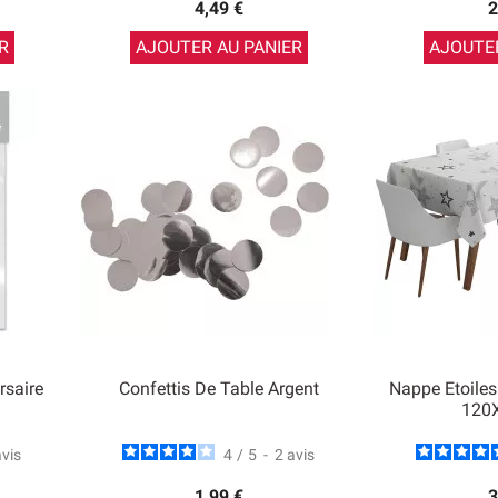
4,49 €
2
R
AJOUTER AU PANIER
AJOUTER
rsaire
Confettis De Table Argent
Nappe Etoiles
120
avis
4
/
5
-
2
avis
1,99 €
3