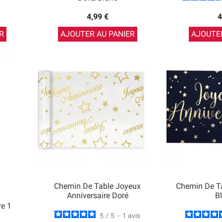
4,99 €
4
R
AJOUTER AU PANIER
AJOUTER
Chemin De Table Joyeux
Chemin De Ta
Anniversaire Doré
B
re 1
5
/
5
-
1
avis