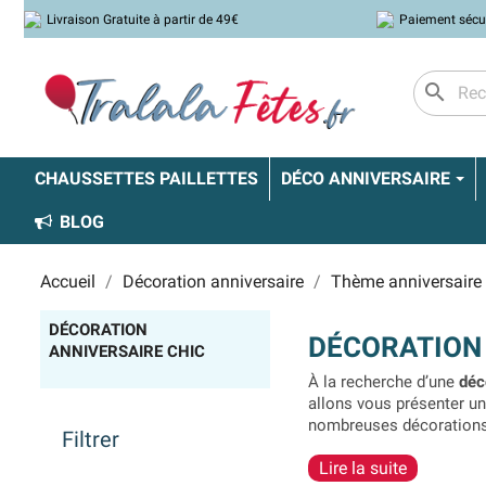
Livraison Gratuite à partir de 49€
Paiement sécu
search
CHAUSSETTES PAILLETTES
DÉCO ANNIVERSAIRE
BLOG
Accueil
Décoration anniversaire
Thème anniversaire
DÉCORATION
DÉCORATION 
ANNIVERSAIRE CHIC
À la recherche d’une
déc
allons vous présenter u
nombreuses décorations p
Filtrer
des inscriptions comme «
Lire la suite