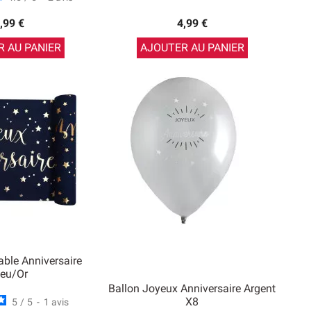
,99 €
4,99 €
 AU PANIER
AJOUTER AU PANIER
ble Anniversaire
leu/Or
Ballon Joyeux Anniversaire Argent
X8
5
/
5
-
1
avis