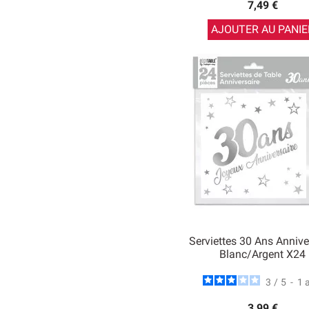
7,49 €
AJOUTER AU PANIE
Serviettes 30 Ans Annive
Blanc/argent X24
3
/
5
-
1
3,99 €