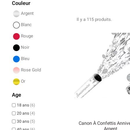
Couleur
Argent
Il y a 115 produits.
Blanc
Rouge
Noir
Bleu
Rose Gold
Or
Age
18 ans
(6)
20 ans
(4)
30 ans
(5)
Canon À Confettis Annive
Argent
40 ans
(6)