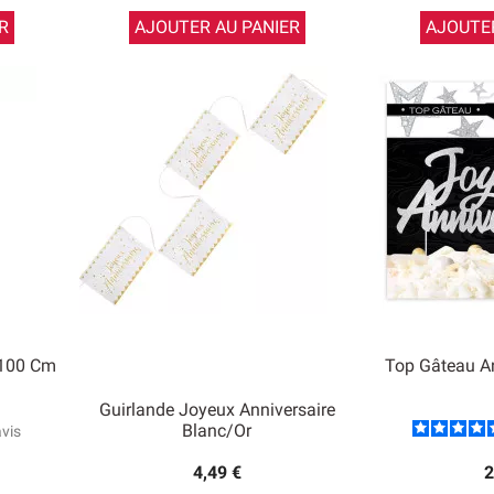
R
AJOUTER AU PANIER
AJOUTER
x100 Cm
Top Gâteau An
Guirlande Joyeux Anniversaire
Blanc/Or
avis
4,49 €
2