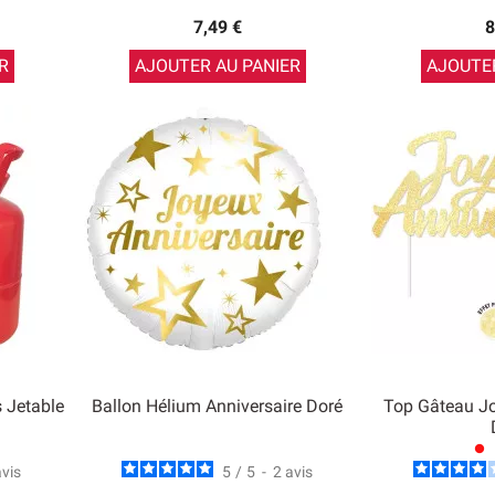
7,49 €
8
R
AJOUTER AU PANIER
AJOUTER
s Jetable
Ballon Hélium Anniversaire Doré
Top Gâteau Jo
lens
avis
5
/
5
-
2
avis