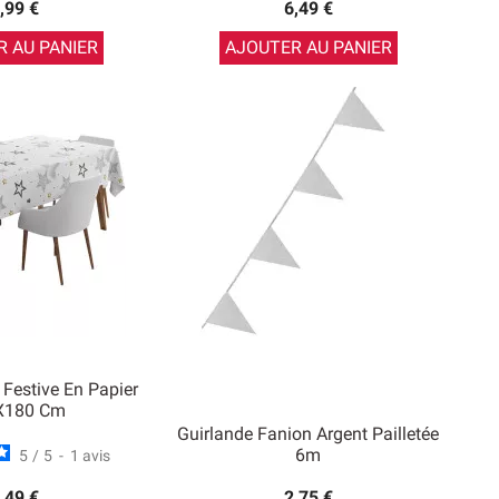
,99 €
6,49 €
 AU PANIER
AJOUTER AU PANIER
 Festive En Papier
X180 Cm
Guirlande Fanion Argent Pailletée
6m
5
/
5
-
1
avis
,49 €
2,75 €