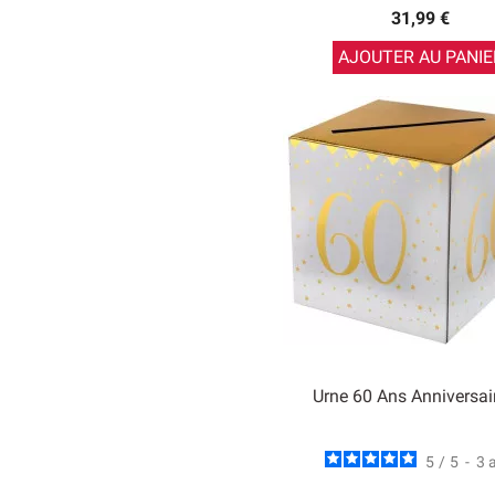
31,99 €
AJOUTER AU PANIE
Urne 60 Ans Anniversai
5
/
5
-
3