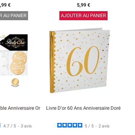
,99 €
5,99 €
 AU PANIER
AJOUTER AU PANIER
ble Anniversaire Or
Livre D'or 60 Ans Anniversaire Doré
4.7
/
5
-
3
avis
5
/
5
-
2
avis