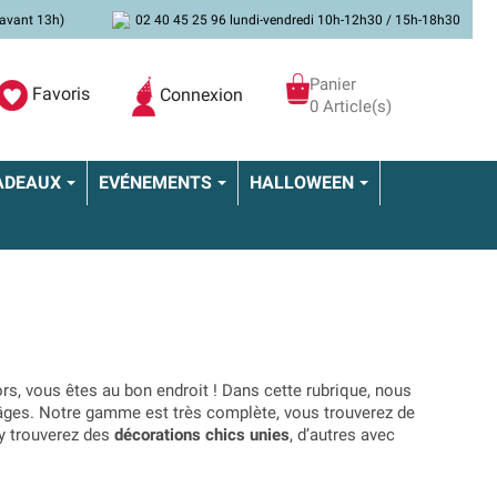
avant 13h)
02 40 45 25 96 lundi-vendredi 10h-12h30 / 15h-18h30
Panier
Favoris
Connexion
0 Article(s)
ADEAUX
EVÉNEMENTS
HALLOWEEN
, vous êtes au bon endroit ! Dans cette rubrique, nous
 âges. Notre gamme est très complète, vous trouverez de
y trouverez des
décorations chics unies
, d’autres avec
 50, 60, 70 et 80 ans.