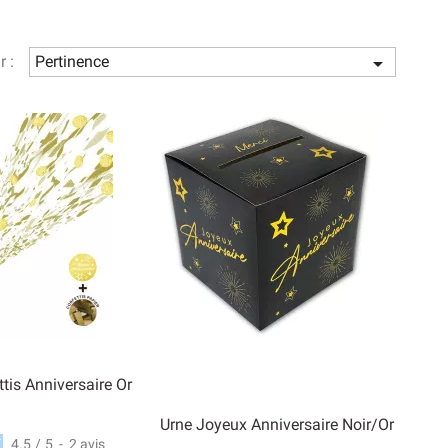
r :
Pertinence

tis Anniversaire Or
Urne Joyeux Anniversaire Noir/or
4.5
/
5
-
2
avis