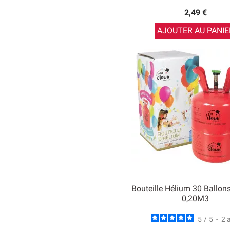
2,49 €
AJOUTER AU PANIE
Bouteille Hélium 30 Ballon
0,20M3
5
/
5
-
2