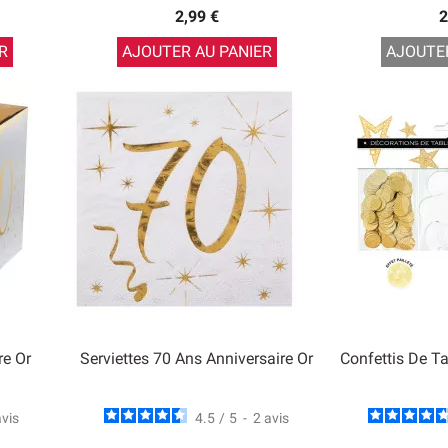
2,99 €
2
R
AJOUTER AU PANIER
AJOUTER
re Or
Serviettes 70 Ans Anniversaire Or
Confettis De Ta
avis
4.5
/
5
-
2
avis