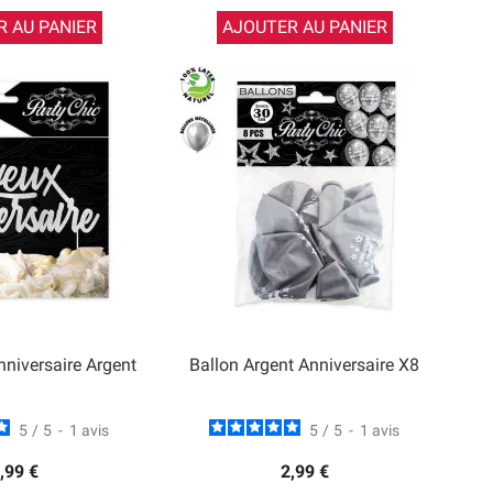
 AU PANIER
AJOUTER AU PANIER
niversaire Argent
Ballon Argent Anniversaire X8
5
/
5
-
1
avis
5
/
5
-
1
avis
,99 €
2,99 €