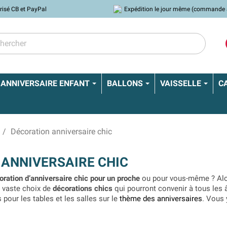
risé CB et PayPal
Expédition le jour même (commande 
ANNIVERSAIRE ENFANT
BALLONS
VAISSELLE
C
Décoration anniversaire chic
ANNIVERSAIRE CHIC
oration d’anniversaire chic pour un proche
ou pour vous-même ? Alors
n vaste choix de
décorations chics
qui pourront convenir à tous les
our les tables et les salles sur le
thème des anniversaires
. Vous 
 Joyeux anniversaire » et même des modèles pour les 18, 20, 30, 40,