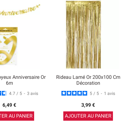
oyeux Anniversaire Or
Rideau Lamé Or 200x100 Cm
6m
Décoration
4.7
/
5
-
3
avis
5
/
5
-
1
avis
6,49 €
3,99 €
ER AU PANIER
AJOUTER AU PANIER