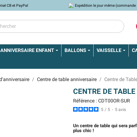
risé CB et PayPal
Expédition le jour même (commande 
ANNIVERSAIRE ENFANT
BALLONS
VAISSELLE
C
d'anniversaire
Centre de table anniversaire
Centre de Table
CENTRE DE TABLE
Référence : CDT00OR-SUR
5
/
5
-
5
avis
Un centre de table qui sera parf
plus chic !