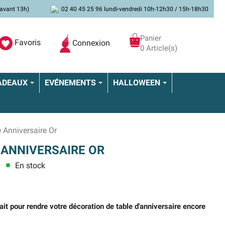
avant 13h)
02 40 45 25 96 lundi-vendredi 10h-12h30 / 15h-18h30
Panier
Favoris
Connexion
0 Article(s)
ADEAUX
EVÉNEMENTS
HALLOWEEN
 Anniversaire Or
 ANNIVERSAIRE OR
En stock
lens
ait pour rendre votre décoration de table d'anniversaire encore