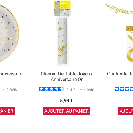
nniversaire
Chemin De Table Joyeux
Guirlande J
Anniversaire Or
5
-
4
avis
4.3
/
5
-
3
avis
5,99 €
PANIER
AJOUTER AU PANIER
AJOUT