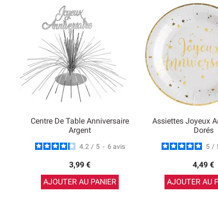
Centre De Table Anniversaire
Assiettes Joyeux A
Argent
Dorés
4.2
/
5
-
6
avis
5
/
3,99 €
4,49 €
AJOUTER AU PANIER
AJOUTER AU 