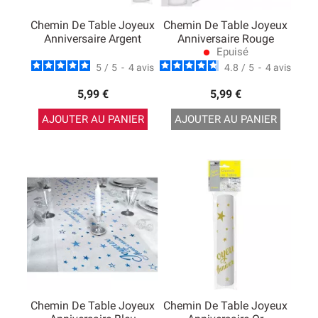
Chemin De Table Joyeux
Chemin De Table Joyeux
Anniversaire Argent
Anniversaire Rouge
Epuisé
lens
5
/
5
-
4
avis
4.8
/
5
-
4
avis
5,99 €
5,99 €
AJOUTER AU PANIER
AJOUTER AU PANIER
Chemin De Table Joyeux
Chemin De Table Joyeux