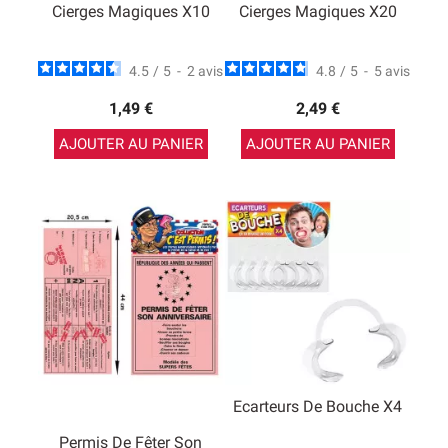
Cierges Magiques X10
Cierges Magiques X20
4.5
/
5
-
2
avis
4.8
/
5
-
5
avis
1,49 €
2,49 €
AJOUTER AU PANIER
AJOUTER AU PANIER
Ecarteurs De Bouche X4
Permis De Fêter Son