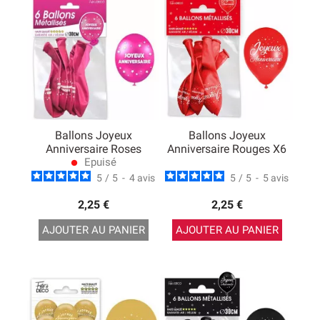
Ballons Joyeux
Ballons Joyeux
Anniversaire Roses
Anniversaire Rouges X6
Epuisé
lens
5
/
5
-
4
avis
5
/
5
-
5
avis
2,25 €
2,25 €
AJOUTER AU PANIER
AJOUTER AU PANIER