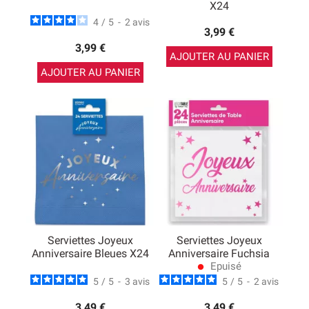
X24
4
/
5
-
2
avis
3,99 €
3,99 €
AJOUTER AU PANIER
AJOUTER AU PANIER
Serviettes Joyeux
Serviettes Joyeux
Anniversaire Bleues X24
Anniversaire Fuchsia
Epuisé
lens
5
/
5
-
3
avis
5
/
5
-
2
avis
3,49 €
3,49 €