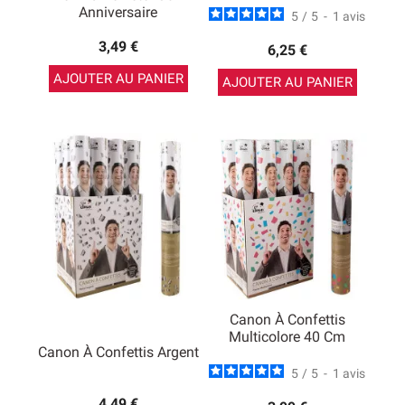
Anniversaire
5
/
5
-
1
avis
3,49 €
6,25 €
AJOUTER AU PANIER
AJOUTER AU PANIER
Canon À Confettis
Multicolore 40 Cm
Canon À Confettis Argent
5
/
5
-
1
avis
4,49 €