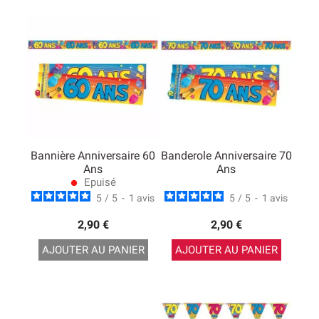
Bannière Anniversaire 60
Banderole Anniversaire 70
Ans
Ans
Epuisé
lens
5
/
5
-
1
avis
5
/
5
-
1
avis
2,90 €
2,90 €
AJOUTER AU PANIER
AJOUTER AU PANIER