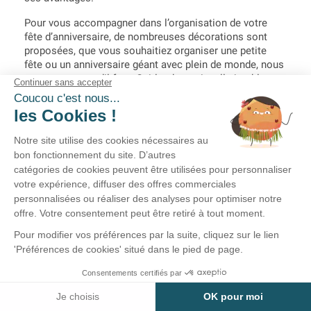
Pour vous accompagner dans l’organisation de votre
fête d’anniversaire, de nombreuses décorations sont
proposées, que vous souhaitiez organiser une petite
fête ou un anniversaire géant avec plein de monde, nous
avons tout ce qu’il faut. Guirlandes, vaisselle jetable,
ballons, chemins de table, banderoles… Il ne manque
rien !
Marquez le coup pour fêter les 18, 20, 30, 40,
50, 60, 70 ou les 80 ans
Comme évoqué un peu plus haut, il y a des anniversaires
adultes qu’il ne faut pas louper, à l’image du passage à
la majorité, mais aussi des 20, 30, 40, 50, 60, 70 et 80
ans. Les 90 et les 100 ans se fêtent aussi, il est
cependant plus compliqué de trouver des
décorations
personnalisées avec ces âges
.
Pour les 18 ans et les dizaines, de 20 à 80 ans, nous
proposons des décorations personnalisées par âges. En
effet, il sera très facile de créer une décoration
d’anniversaire 18 ans, 20 ans, 30 ans, 40 ans, 50 ans, 60