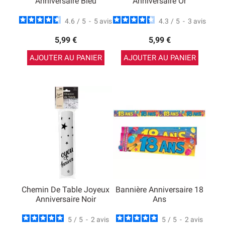
Anniversaire Bleu
Anniversaire Or
4.6
/
5
-
5
avis
4.3
/
5
-
3
avis
5,99 €
5,99 €
AJOUTER AU PANIER
AJOUTER AU PANIER
Chemin De Table Joyeux
Bannière Anniversaire 18
Anniversaire Noir
Ans
5
/
5
-
2
avis
5
/
5
-
2
avis