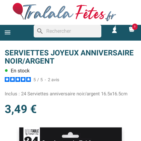
0
search
SERVIETTES JOYEUX ANNIVERSAIRE
NOIR/ARGENT
En stock
lens
5
/
5
-
2
avis
Inclus :
24 Serviettes anniversaire noir/argent 16.5x16.5cm
3,49 €