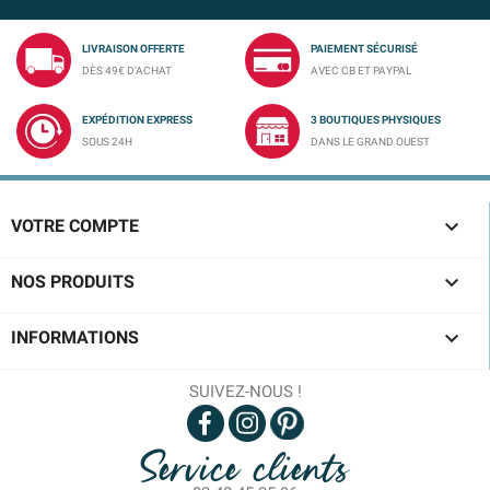
LIVRAISON OFFERTE
PAIEMENT SÉCURISÉ
DÈS 49€ D'ACHAT
AVEC CB ET PAYPAL
EXPÉDITION EXPRESS
3 BOUTIQUES PHYSIQUES
SOUS 24H
DANS LE GRAND OUEST

VOTRE COMPTE

NOS PRODUITS

INFORMATIONS
SUIVEZ-NOUS !
Service clients