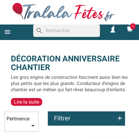
0
search
DÉCORATION ANNIVERSAIRE
CHANTIER
Les gros engins de construction fascinent aussi bien les
plus petits que les plus grands. Conducteur d’engins de
chantier est un métier qui fait rêver beaucoup d’enfants.
Organiser un anniversaire sur ce thème est assez
Lire la suite
original (ce n’est pas celui que vous verrez le plus), mais
c’est surtout une excellente idée si votre enfant est
passionné par les engins de travaux.
Filtrer
Pertinence

Dans cette rubrique, vous trouverez plusieurs gammes
assez larges sur le
thème chantier et construction
. On y