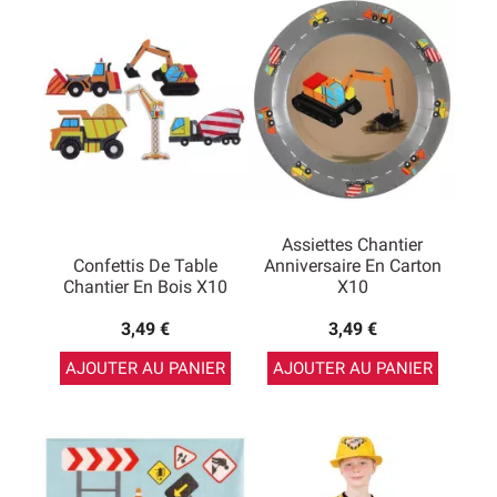
trouve tout ce qu’il faut pour réussir la fête
d’anniversaire d’un enfant : vaisselle jetable, ballons,
sacs cadeaux et confettis pour décorer la table. C’est
parfait pour faire plaisir !
Assiettes Chantier
Confettis De Table
Anniversaire En Carton
Chantier En Bois X10
X10
3,49 €
3,49 €
AJOUTER AU PANIER
AJOUTER AU PANIER