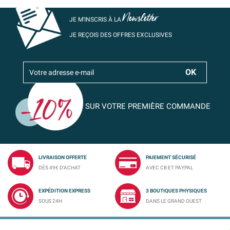
Newsletter
JE M’INSCRIS À LA
JE REÇOIS DES OFFRES EXCLUSIVES
SUR VOTRE PREMIÈRE COMMANDE
LIVRAISON OFFERTE
PAIEMENT SÉCURISÉ
DÈS 49€ D'ACHAT
AVEC CB ET PAYPAL
EXPÉDITION EXPRESS
3 BOUTIQUES PHYSIQUES
SOUS 24H
DANS LE GRAND OUEST