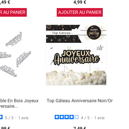
,49 €
4,99 €
 AU PANIER
AJOUTER AU PANIER
able En Bois Joyeux
Top Gâteau Anniversaire Noir/Or
ersaire...
5
/
5
-
1
avis
4
/
5
-
1
avis
,99 €
2,49 €