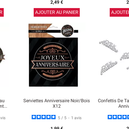
2,49 €
2
R
AJOUTER AU PANIER
AJOUTER
eau
Serviettes Anniversaire Noir/Bois
Confettis De T
t...
X12
Anniv
avis
5
/
5
-
1
avis
1,99 €
2