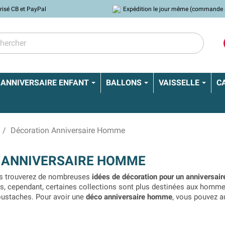
risé CB et PayPal
Expédition le jour même (commande 
ANNIVERSAIRE ENFANT
BALLONS
VAISSELLE
C
Décoration Anniversaire Homme
 ANNIVERSAIRE HOMME
us trouverez de nombreuses
idées de décoration pour un anniversa
es, cependant, certaines collections sont plus destinées aux hom
ustaches. Pour avoir une
déco anniversaire homme
, vous pouvez a
fête son anniversaire. Noir/or, blanc/or, noir/blanc, thème tropical, 
 anniversaires d’adulte.