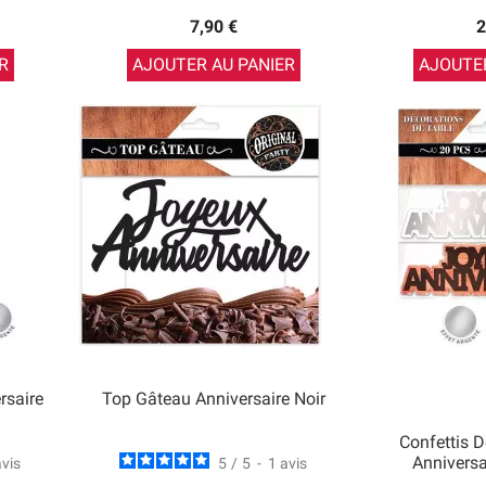
7,90 €
2
R
AJOUTER AU PANIER
AJOUTER
rsaire
Top Gâteau Anniversaire Noir
Confettis 
Anniversa
avis
5
/
5
-
1
avis