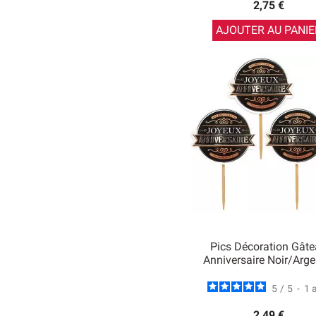
2,75 €
AJOUTER AU PANIE
Pics Décoration Gât
Anniversaire Noir/argen
5
/
5
-
1
2,49 €