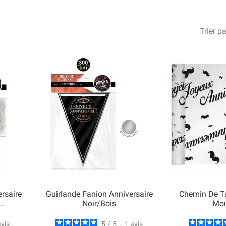
Trier pa
ersaire
Guirlande Fanion Anniversaire
Chemin De Ta
.
Noir/Bois
Mou
avis
5
/
5
-
1
avis