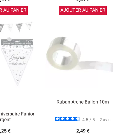
 AU PANIER
AJOUTER AU PANIER
Ruban Arche Ballon 10m
niversaire Fanion
rgent
4.5
/
5
-
2
avis
,25 €
2,49 €