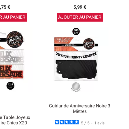
,75 €
5,99 €
 AU PANIER
AJOUTER AU PANIER
Guirlande Anniversaire Noire 3
Mètres
De Table Joyeux
ire Chics X20
5
/
5
-
1
avis