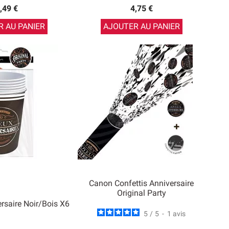
,49 €
4,75 €
 AU PANIER
AJOUTER AU PANIER
Canon Confettis Anniversaire
Original Party
rsaire Noir/Bois X6
5
/
5
-
1
avis