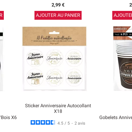
2,99 €
2
R
AJOUTER AU PANIER
AJOUTER
Sticker Anniversaire Autocollant
X18
r/Bois X6
Gobelets Annive
4.5
/
5
-
2
avis