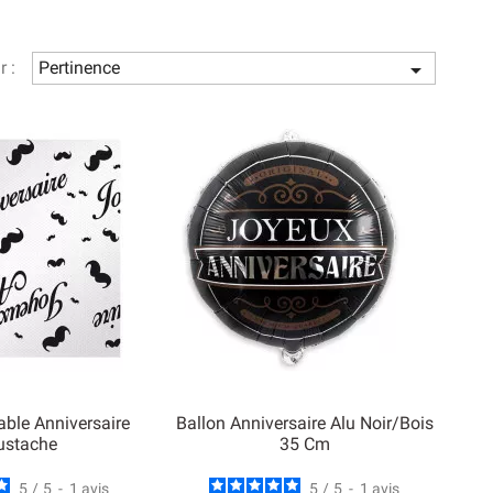
r :
Pertinence

ble Anniversaire
Ballon Anniversaire Alu Noir/Bois
stache
35 Cm
5
/
5
-
1
avis
5
/
5
-
1
avis