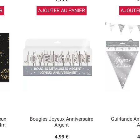
R
AJOUTER AU PANIER
AJOUTER
eux
Bougies Joyeux Anniversaire
Guirlande An
 4m
Argent
A
4,99 €
4