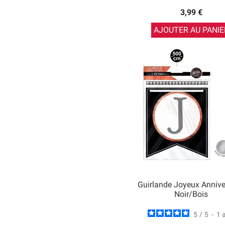
3,99 €
AJOUTER AU PANIE
Guirlande Joyeux Annive
Noir/Bois
5
/
5
-
1