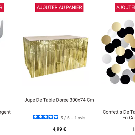
R
AJOUTER AU PANIER
AJOUTER
Jupe De Table Dorée 300x74 Cm
rgent
Confettis De T
En Ca
5
/
5
-
1
avis
4,99 €
1