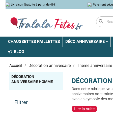
Livraison Gratuite à partir de 49€
Paiement sécu
search
CHAUSSETTES PAILLETTES
DÉCO ANNIVERSAIRE
BLOG
Accueil
Décoration anniversaire
Thème anniversaire
DÉCORATION
DÉCORATION
ANNIVERSAIRE HOMME
Dans cette rubrique, vo
anniversaires sont mixt
avec en symbole des mo
Filtrer
goûts de la personne qui 
Lire la suite
plus classiques pour les