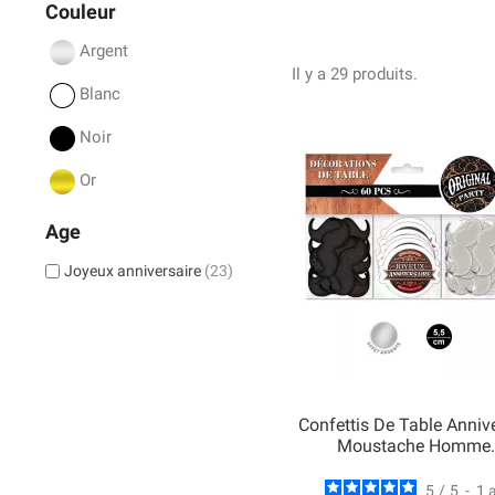
Couleur
Argent
Il y a 29 produits.
Blanc
Noir
Or
Age
Joyeux anniversaire
(23)
Confettis De Table Anniv
Moustache Homme..
5
/
5
-
1