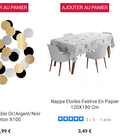
 AU PANIER
AJOUTER AU PANIER
Nappe Etoiles Festive En Papier
120X180 Cm
able Or/Argent/Noir
rton X100
5
/
5
-
1
avis
,99 €
3,49 €