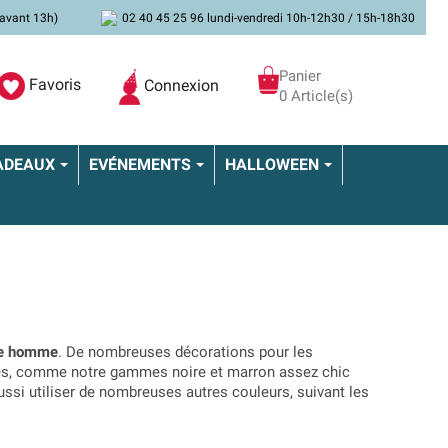
avant 13h)
02 40 45 25 96 lundi-vendredi 10h-12h30 / 15h-18h30
Panier
Favoris
Connexion
0 Article(s)
ADEAUX
EVÉNEMENTS
HALLOWEEN
ire homme
. De nombreuses décorations pour les
mes, comme notre gammes noire et marron assez chic
ussi utiliser de nombreuses autres couleurs, suivant les
noir/or, il existe aussi des décorations rouges, bleues,