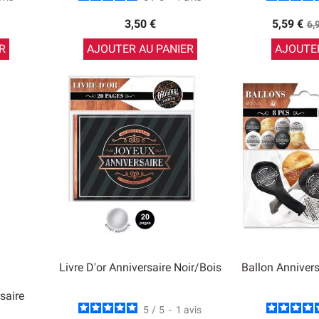
Pri
3,50 €
5,59 €
6,
de
R
AJOUTER AU PANIER
AJOUTER
ba
Livre D'or Anniversaire Noir/Bois
Ballon Anniver
saire
5
/
5
-
1
avis