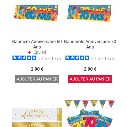
Bannière Anniversaire 60
Banderole Anniversaire 70
Ans
Ans
Epuisé
lens
5
/
5
-
1
avis
5
/
5
-
1
avis
2,90 €
2,90 €
AJOUTER AU PANIER
AJOUTER AU PANIER