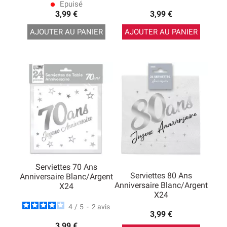
Epuisé
lens
3,99 €
3,99 €
AJOUTER AU PANIER
AJOUTER AU PANIER
Serviettes 70 Ans
Serviettes 80 Ans
Anniversaire Blanc/argent
Anniversaire Blanc/argent
X24
X24
4
/
5
-
2
avis
3,99 €
3,99 €