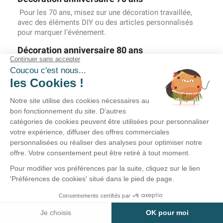
Pour les 70 ans, misez sur une décoration travaillée,
avec des éléments DIY ou des articles personnalisés
pour marquer l’événement.
Décoration anniversaire 80 ans
Les 80 ans sont l’occasion parfaite pour montrer que la
fête est encore au rendez-vous. Choisissez une
décoration anniversaire 80 ans à l’image de la personne
fêtée.
Comment choisir sa décoration de table pour
un anniversaire adulte ?
Le choix du
thème de décoration d'anniversaire
adulte
est la première étape. Thèmes: nature, jungle, tropical,
girly ou moustache… Une fois le thème défini,
harmonisez la décoration de table : vaisselle jetable,
centres de table, confettis, chemins de table, etc. Évitez
de surcharger et préférez une décoration d’anniversaire
adulte bien pensée : accessoires naturels (paille, fleurs),
classiques ou en lien avec votre thème.