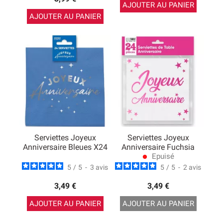
AJOUTER AU PANIER
AJOUTER AU PANIER
Serviettes Joyeux
Serviettes Joyeux
Anniversaire Bleues X24
Anniversaire Fuchsia
Epuisé
lens
5
/
5
-
3
avis
5
/
5
-
2
avis
3,49 €
3,49 €
AJOUTER AU PANIER
AJOUTER AU PANIER