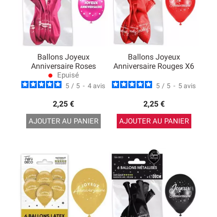
Ballons Joyeux
Ballons Joyeux
Anniversaire Roses
Anniversaire Rouges X6
Epuisé
lens
5
/
5
-
4
avis
5
/
5
-
5
avis
2,25 €
2,25 €
AJOUTER AU PANIER
AJOUTER AU PANIER