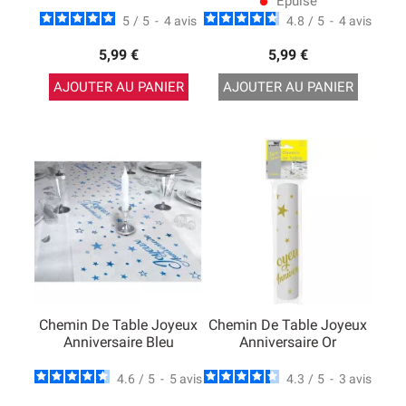
Epuisé
lens
5
/
5
-
4
avis
4.8
/
5
-
4
avis
5,99 €
5,99 €
AJOUTER AU PANIER
AJOUTER AU PANIER
Chemin De Table Joyeux
Chemin De Table Joyeux
Anniversaire Bleu
Anniversaire Or
4.6
/
5
-
5
avis
4.3
/
5
-
3
avis