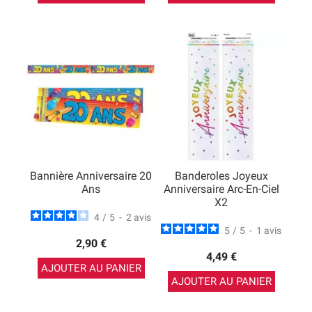
Bannière Anniversaire 20
Banderoles Joyeux
Ans
Anniversaire Arc-En-Ciel
X2
4
/
5
-
2
avis
5
/
5
-
1
avis
2,90 €
4,49 €
AJOUTER AU PANIER
AJOUTER AU PANIER