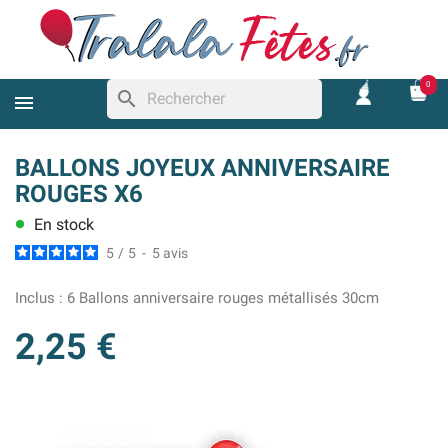
0
search
BALLONS JOYEUX ANNIVERSAIRE
ROUGES X6
En stock
lens
5
/
5
-
5
avis
Inclus :
6 Ballons anniversaire rouges métallisés 30cm
2,25 €