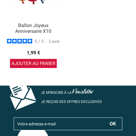
Ballon Joyeux
Anniversaire X10
5
/
5
-
2
avis
1,99 €
AJOUTER AU PANIER
Newsletter
JE M’INSCRIS À LA
JE REÇOIS DES OFFRES EXCLUSIVES