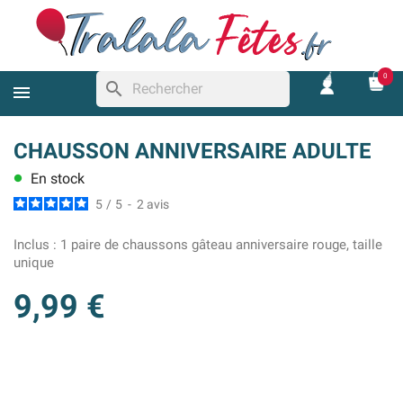
0
search
CHAUSSON ANNIVERSAIRE ADULTE
En stock
lens
5
/
5
-
2
avis
Inclus :
1 paire de chaussons gâteau anniversaire rouge, taille
unique
9,99 €