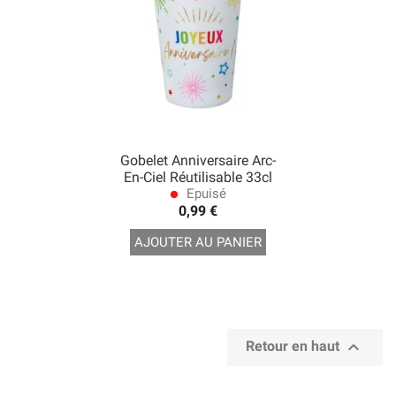
Gobelet Anniversaire Arc-
En-Ciel Réutilisable 33cl
Epuisé
lens
0,99 €
AJOUTER AU PANIER

Retour en haut