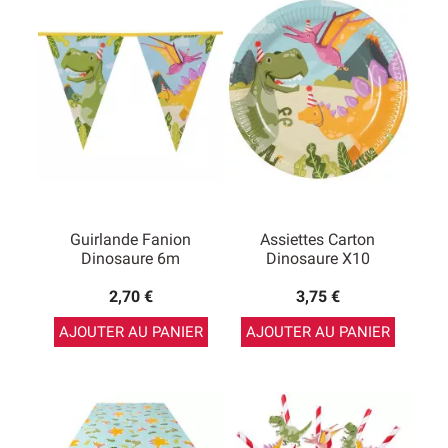
goûter d’anniversaire sur le thème des dinosaures, qui
restera gravé longtemps dans la mémoire des enfants.
Guirlande Fanion
Assiettes Carton
Dinosaure 6m
Dinosaure X10
2,70 €
3,75 €
AJOUTER AU PANIER
AJOUTER AU PANIER