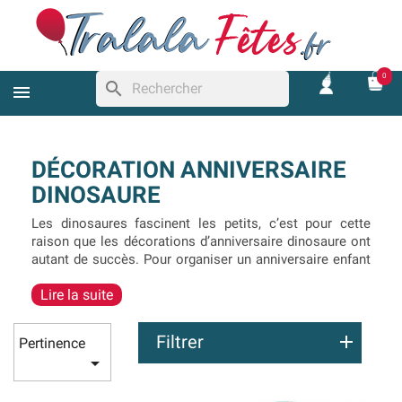
0
search
DÉCORATION ANNIVERSAIRE
DINOSAURE
Les dinosaures fascinent les petits, c’est pour cette
raison que les décorations d’anniversaire dinosaure ont
autant de succès. Pour organiser un anniversaire enfant
sur le thème des dinosaures, il est important de prévoir
Lire la suite
une gamme complète assortie pour faire voyager les
enfants lors du goûter d’anniversaire. Dans cette
rubrique, vous trouverez plusieurs gammes en déco
Filtrer
Pertinence
d’anniversaire dinosaure. Certaines sont destinées aux

plus petites et d’autres aux enfants un peu plus grands.
Vous trouverez tout ce qu’il faut pour organiser un