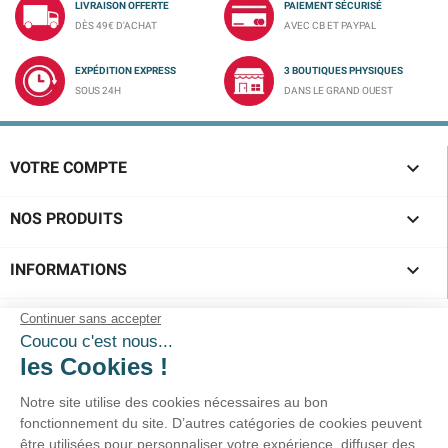
LIVRAISON OFFERTE
PAIEMENT SÉCURISÉ
DÈS 49€ D'ACHAT
AVEC CB ET PAYPAL
EXPÉDITION EXPRESS
3 BOUTIQUES PHYSIQUES
SOUS 24H
DANS LE GRAND OUEST

VOTRE COMPTE

NOS PRODUITS

INFORMATIONS
SUIVEZ-NOUS !
Service clients
02-40-45-25-96
Prix d'un appel local