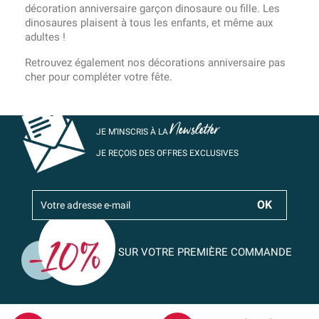
décoration anniversaire garçon dinosaure ou fille. Les
dinosaures plaisent à tous les enfants, et même aux
adultes !
Retrouvez également nos décorations anniversaire pas
cher pour compléter votre fête.
Newsletter
JE M’INSCRIS À LA
JE REÇOIS DES OFFRES EXCLUSIVES
SUR VOTRE PREMIÈRE COMMANDE