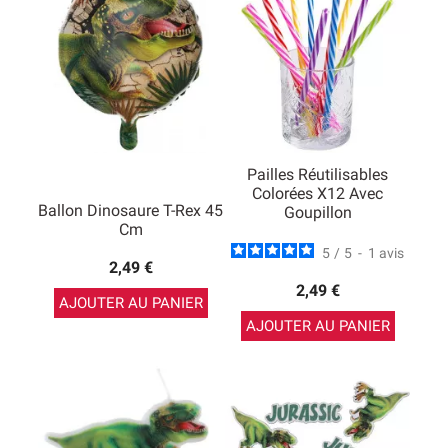
Pailles Réutilisables
Colorées X12 Avec
Ballon Dinosaure T-Rex 45
Goupillon
Cm
5
/
5
-
1
avis
2,49 €
2,49 €
AJOUTER AU PANIER
AJOUTER AU PANIER