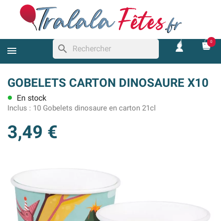
0
search
GOBELETS CARTON DINOSAURE X10
En stock
lens
Inclus :
10 Gobelets dinosaure en carton 21cl
3,49 €