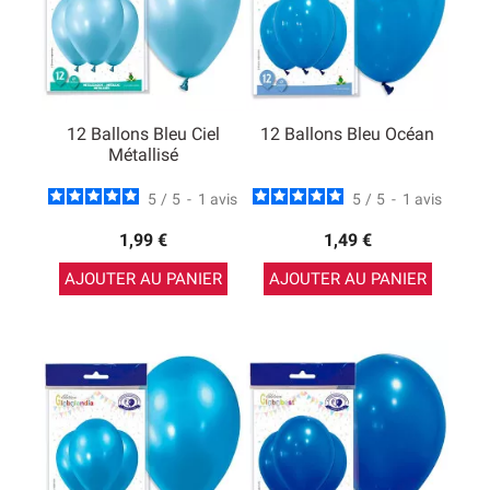
12 Ballons Bleu Ciel
12 Ballons Bleu Océan
Métallisé
5
/
5
-
1
avis
5
/
5
-
1
avis
1,99 €
1,49 €
AJOUTER AU PANIER
AJOUTER AU PANIER