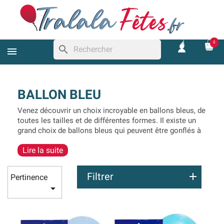
0
search
BALLON BLEU
Venez découvrir un choix incroyable en ballons bleus, de
toutes les tailles et de différentes formes. Il existe un
grand choix de ballons bleus qui peuvent être gonflés à
l’air ou avec de l’hélium (cela permet de les faire voler
Lire la suite
dans les airs). En effet, vous trouverez des ballons
bleus assez classiques de différentes tailles, métallisés
ou opaque (ce qui est parfait pour créer une
arche de
Filtrer
Pertinence
ballon bleu
). Nous avons aussi des
ballons bleus mylar

de différentes formes. Il y a tout ce qu’il faut pour créer
une décoration bleue avec beaucoup de ballons.