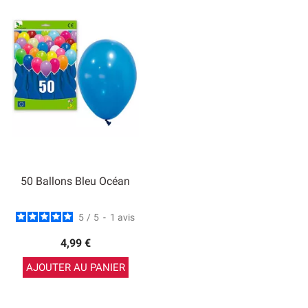
50 Ballons Bleu Océan
5
/
5
-
1
avis
4,99 €
AJOUTER AU PANIER