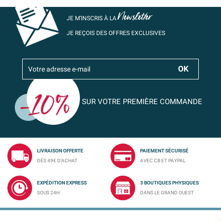
Newsletter
JE M’INSCRIS À LA
JE REÇOIS DES OFFRES EXCLUSIVES
SUR VOTRE PREMIÈRE COMMANDE
LIVRAISON OFFERTE
PAIEMENT SÉCURISÉ
DÈS 49€ D'ACHAT
AVEC CB ET PAYPAL
EXPÉDITION EXPRESS
3 BOUTIQUES PHYSIQUES
SOUS 24H
DANS LE GRAND OUEST