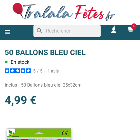
0
search
50 BALLONS BLEU CIEL
En stock
lens
5
/
5
-
1
avis
Inclus :
50 Ballons bleu ciel 25x32cm
4,99 €