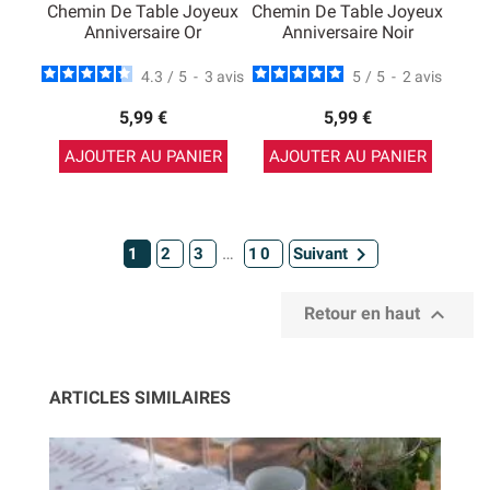
Chemin De Table Joyeux
Chemin De Table Joyeux
Anniversaire Or
Anniversaire Noir
4.3
/
5
-
3
avis
5
/
5
-
2
avis
5,99 €
5,99 €
AJOUTER AU PANIER
AJOUTER AU PANIER

…
1
2
3
10
Suivant

Retour en haut
ARTICLES SIMILAIRES