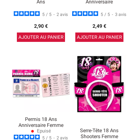
Ans
Anniversaire
5
/
5
-
2
avis
5
/
5
-
3
avis
2,90 €
2,49 €
AJOUTER AU PANIER
AJOUTER AU PANIER
Permis 18 Ans
Anniversaire Femme
Serre-Tête 18 Ans
Epuisé
lens
Shooters Femme
5
/
5
-
2
avis