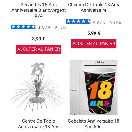
Serviettes 18 Ans
Chemin De Table 18 Ans
Anniversaire Blanc/argent
Anniversaire
X24
4.9
/
5
-
9
avis
4.8
/
5
-
5
avis
5,99 €
3,99 €
AJOUTER AU PANIER
AJOUTER AU PANIER
Centre De Table
Gobelets Anniversaire 18
Anniversaire 18 Ans
Ans 50cl