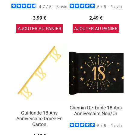
4.7
/
5
-
3
avis
5
/
5
-
1
avis
3,99 €
2,49 €
AJOUTER AU PANIER
AJOUTER AU PANIER
Chemin De Table 18 Ans
Guirlande 18 Ans
Anniversaire Noir/Or
Anniversaire Dorée En
Carton
5
/
5
-
1
avis