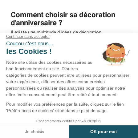
Comment choisir sa décoration
d'anniversaire ?
Il existe une multitude d'idées de décoration
d'anniversaire pour vos 18 ans. Voici quelques conseils
pour vous aider à choisir celle qui correspondra le
mieux à vos attentes et à vos envies.
Définir un thème
Un thème bien choisi peut aider à guider votre
décoration d'anniversaire. Il peut s'agir d'un thème lié à
une passion (musique, sport, cinéma…), à une couleur, à
une époque (vintage, années 80…) ou encore à un style
(chic, bohème, tropical…).
Choisir une palette de couleurs
Les couleurs jouent un rôle essentiel. Elles contribuent
à créer une atmosphère particulière et à donner un style
à votre fête. Choisissez une palette de couleurs en
adéquation avec votre thème et vos goûts.