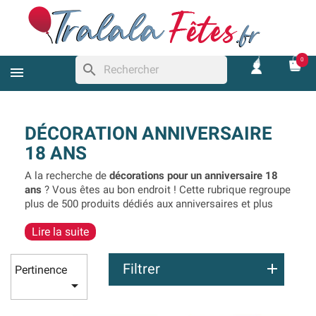
0
search
DÉCORATION ANNIVERSAIRE
18 ANS
A la recherche de
décorations pour un anniversaire 18
ans
? Vous êtes au bon endroit ! Cette rubrique regroupe
plus de 500 produits dédiés aux anniversaires et plus
particulièrement aux 18 ans. Vous trouverez de
Lire la suite
nombreuses
décorations de salle 18 ans
comme des
guirlandes,
des ballons de baudruche
, des banderoles,
des urnes ou encore des livres d’or 18 ans. Bien
Filtrer
Pertinence
évidemment, nous proposons aussi tout ce qu’il faut

pour réaliser une
déco de table d’anniversaire 18 ans
,
confettis de table, marque-places serviettes,
chemins de