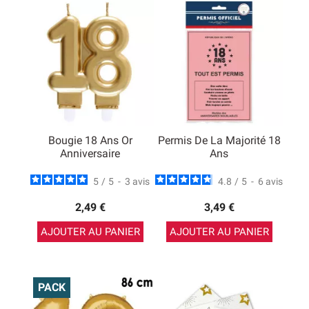
table
, bougies… Mais aussi quelques cadeaux amusants
pour faire une blague le jour de l’anniversaire !
Bougie 18 Ans Or
Permis De La Majorité 18
Anniversaire
Ans
5
/
5
-
3
avis
4.8
/
5
-
6
avis
2,49 €
3,49 €
AJOUTER AU PANIER
AJOUTER AU PANIER
PACK