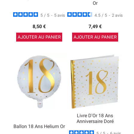
Or
5
/
5
-
5
avis
4.5
/
5
-
2
avis
8,50 €
7,49 €
AJOUTER AU PANIER
AJOUTER AU PANIER
Livre D'Or 18 Ans
Anniversaire Doré
Ballon 18 Ans Helium Or
5
/
5
-
6
avis