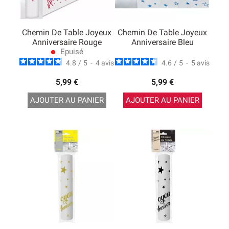
Chemin De Table Joyeux
Chemin De Table Joyeux
Anniversaire Rouge
Anniversaire Bleu
Epuisé
lens
4.8
/
5
-
4
avis
4.6
/
5
-
5
avis
5,99 €
5,99 €
AJOUTER AU PANIER
AJOUTER AU PANIER