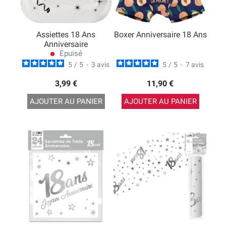
Assiettes 18 Ans
Boxer Anniversaire 18 Ans
Anniversaire
Epuisé
lens
5
/
5
-
3
avis
5
/
5
-
7
avis
3,99 €
11,90 €
AJOUTER AU PANIER
AJOUTER AU PANIER