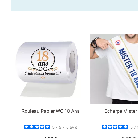
Rouleau Papier WC 18 Ans
Echarpe Mister
5
/
5
-
6
avis
5
/