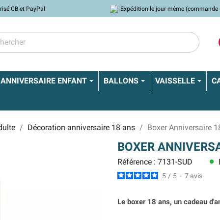
risé CB et PayPal
Expédition le jour même (commande 
ANNIVERSAIRE ENFANT
BALLONS
VAISSELLE
C
dulte
Décoration anniversaire 18 ans
Boxer Anniversaire 1
BOXER ANNIVERSA
Référence : 7131-SUD
lens
5
/
5
-
7
avis
Le boxer 18 ans, un cadeau d'an