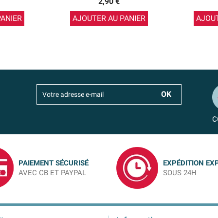
2,90 €
PANIER
AJOUTER AU PANIER
AJOUT
C
PAIEMENT SÉCURISÉ
EXPÉDITION EX
AVEC CB ET PAYPAL
SOUS 24H