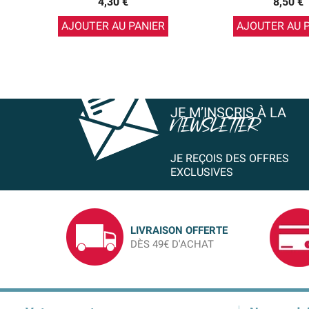
4,30 €
8,50 €
AJOUTER AU PANIER
AJOUTER AU 
JE M’INSCRIS À LA
NEWSLETTER
JE REÇOIS DES OFFRES
EXCLUSIVES
LIVRAISON OFFERTE
DÈS 49€ D'ACHAT