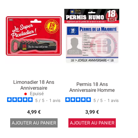
Limonadier 18 Ans
Permis 18 Ans
Anniversaire
Anniversaire Homme
Epuisé
lens
5
/
5
-
1
avis
5
/
5
-
1
avis
4,99 €
3,99 €
AJOUTER AU PANIER
AJOUTER AU PANIER