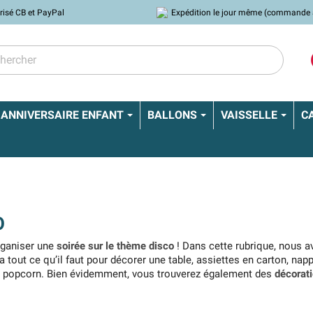
risé CB et PayPal
Expédition le jour même (commande 
ANNIVERSAIRE ENFANT
BALLONS
VAISSELLE
C
O
organiser une
soirée sur le thème disco
! Dans cette rubrique, nous 
 a tout ce qu’il faut pour décorer une table, assiettes en carton, na
 à popcorn. Bien évidemment, vous trouverez également des
décorati
est parfait pour avec un
anniversaire sur le thème disco
!