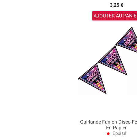
3,25 €
AJOUTER AU PANIE
Guirlande Fanion Disco Fe
En Papier
Epuisé
lens