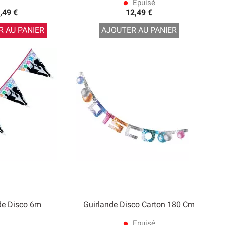
Epuisé
lens
,49 €
12,49 €
 AU PANIER
AJOUTER AU PANIER
de Disco 6m
Guirlande Disco Carton 180 Cm
Epuisé
lens