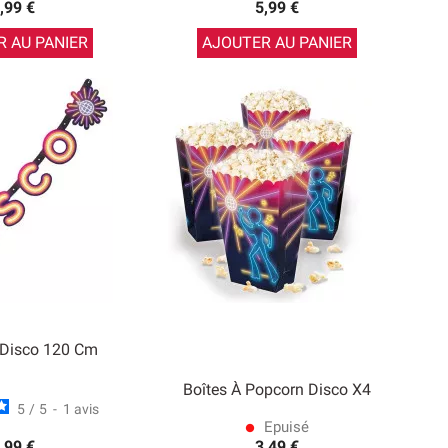
,99 €
5,99 €
 AU PANIER
AJOUTER AU PANIER
 Disco 120 Cm
Boîtes À Popcorn Disco X4
5
/
5
-
1
avis
Epuisé
lens
,99 €
3,49 €