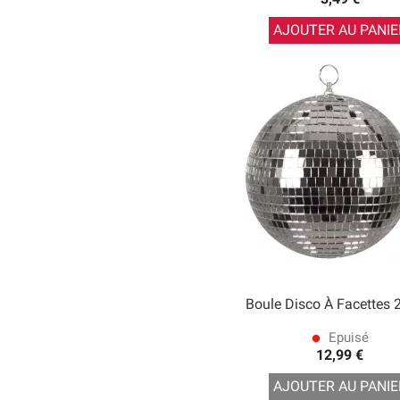
AJOUTER AU PANIE
Boule Disco À Facettes
Epuisé
lens
12,99 €
AJOUTER AU PANIE