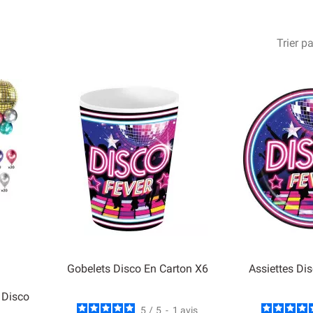
Trier pa
Gobelets Disco En Carton X6
Assiettes Di
 Disco
5
/
5
-
1
avis