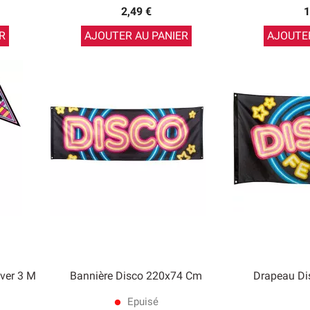
2,49 €
1
R
AJOUTER AU PANIER
AJOUTER
ver 3 M
Bannière Disco 220x74 Cm
Drapeau D
Epuisé
lens