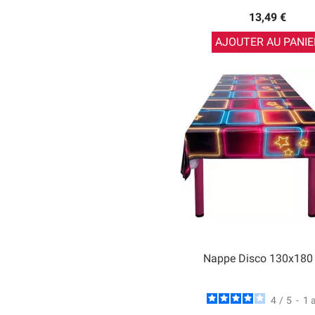
13,49 €
AJOUTER AU PANIE
Nappe Disco 130x180
4
/
5
-
1