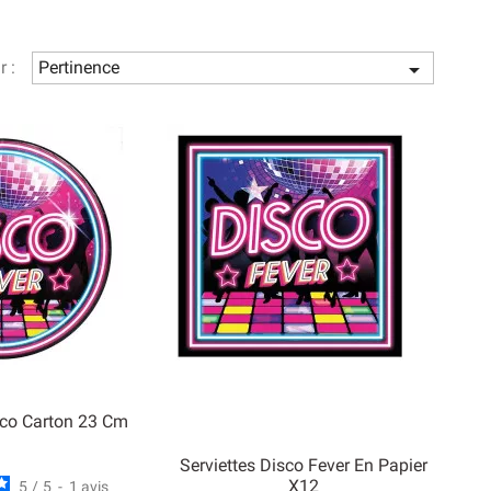
r :
Pertinence

sco Carton 23 Cm
Serviettes Disco Fever En Papier
X12
5
/
5
-
1
avis