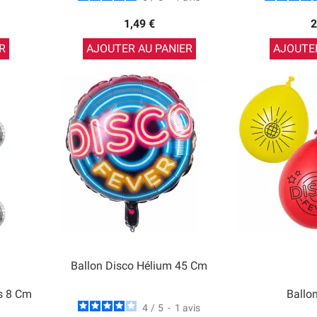
1,49 €
2
R
AJOUTER AU PANIER
AJOUTER
Ballon Disco Hélium 45 Cm
s 8 Cm
Ballo
4
/
5
-
1
avis