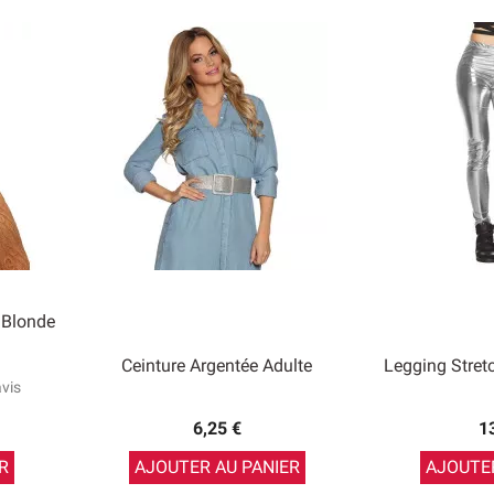
 Blonde
Ceinture Argentée Adulte
Legging Stre
avis
6,25 €
1
R
AJOUTER AU PANIER
AJOUTER