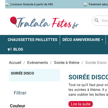
Livraison Gratuite à partir de 49€
Paiement sécu
search
CHAUSSETTES PAILLETTES
DÉCO ANNIVERSAIRE
BLOG
Accueil
Evénements
Soirée à thème
Soirée Disco
SOIRÉE DISCO
SOIRÉE DISC
Tout ce qu’il faut pour 
les soirées à thème. Il y
Filtrer
sans oublier les boîtes
encore des bannières. C’
Lire la suite
Couleur