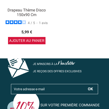
Drapeau Thème Disco
150x90 Cm
4
/
5
-
1
avis
5,99 €
AJOUTER AU PANIER
Newsletter
JE M’INSCRIS À LA
JE REÇOIS DES OFFRES EXCLUSIVES
SUR VOTRE PREMIÈRE COMMANDE