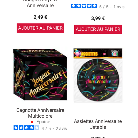
Anniversaire
5
/
5
-
1
avis
2,49 €
3,99 €
AJOUTER AU PANIER
AJOUTER AU PANIER
Cagnotte Anniversaire
Multicolore
Assiettes Anniversaire
Epuisé
lens
Jetable
4
/
5
-
2
avis