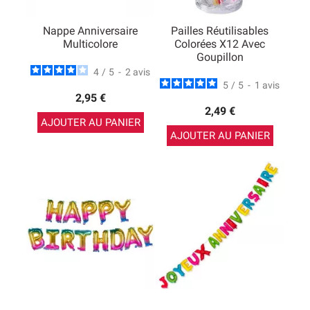
Nappe Anniversaire
Pailles Réutilisables
Multicolore
Colorées X12 Avec
Goupillon
4
/
5
-
2
avis
5
/
5
-
1
avis
2,95 €
2,49 €
AJOUTER AU PANIER
AJOUTER AU PANIER