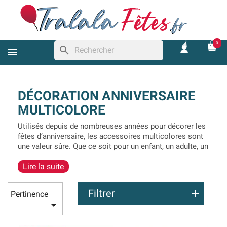
0
search
DÉCORATION ANNIVERSAIRE
MULTICOLORE
Utilisés depuis de nombreuses années pour décorer les
fêtes d’anniversaire, les accessoires multicolores sont
une valeur sûre. Que ce soit pour un enfant, un adulte, un
homme ou une femme, ces couleurs apportent de la
Lire la suite
chaleur à l’environnement et donnent envie de faire la
fête. Pour décorer une table ou le lieu où se déroule la
fête d’anniversaire, nous proposons un choix immense
Filtrer
Pertinence
en accessoires décoratifs très colorés.

L’arc-en-ciel est un assortiment de couleurs qui est