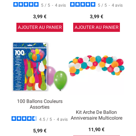
5
/
5
-
4
avis
5
/
5
-
4
avis
3,99 €
3,99 €
AJOUTER AU PANIER
AJOUTER AU PANIER
100 Ballons Couleurs
Assorties
Kit Arche De Ballon
Anniversaire Multicolore
4.5
/
5
-
4
avis
11,90 €
5,99 €