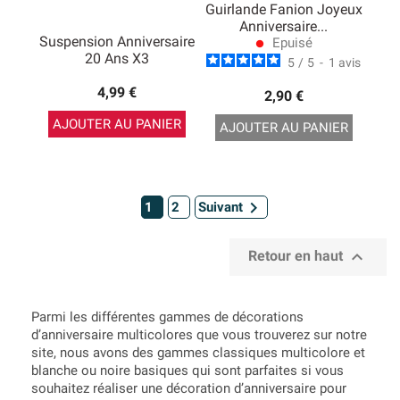
Guirlande Fanion Joyeux
Anniversaire...
Suspension Anniversaire
Epuisé
lens
20 Ans X3
5
/
5
-
1
avis
4,99 €
2,90 €
AJOUTER AU PANIER
AJOUTER AU PANIER

1
2
Suivant

Retour en haut
Parmi les différentes gammes de décorations
d’anniversaire multicolores que vous trouverez sur notre
site, nous avons des gammes classiques multicolore et
blanche ou noire basiques qui sont parfaites si vous
souhaitez réaliser une décoration d’anniversaire pour