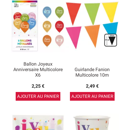
revenu à la mode ces dernières années. Avec nos
produits et quelques inspirations prises sur notre blog
ou sur Pinterest, vous pourrez facilement composer une
décoration d’anniversaire arc-en-ciel tendance, qui aura
beaucoup de succès !
Ballon Joyeux
Anniversaire Multicolore
Guirlande Fanion
X6
Multicolore 10m
2,25 €
2,49 €
AJOUTER AU PANIER
AJOUTER AU PANIER