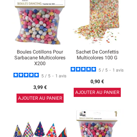
Boules Cotillons Pour
Sachet De Confettis
Sarbacane Multicolores
Multicolores 100 G
X200
5
/
5
-
1
avis
5
/
5
-
1
avis
0,90 €
3,99 €
AJOUTER AU PANIER
AJOUTER AU PANIER