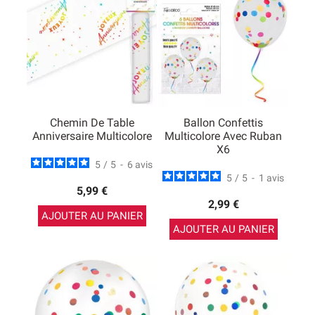
Chemin De Table
Ballon Confettis
Anniversaire Multicolore
Multicolore Avec Ruban
X6
5
/
5
-
6
avis
5
/
5
-
1
avis
5,99 €
2,99 €
AJOUTER AU PANIER
AJOUTER AU PANIER