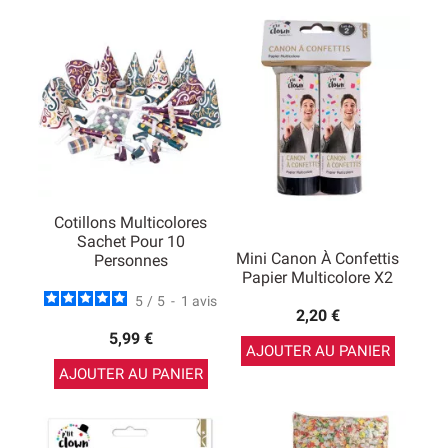
Cotillons Multicolores
Sachet Pour 10
Mini Canon À Confettis
Personnes
Papier Multicolore X2
5
/
5
-
1
avis
2,20 €
5,99 €
AJOUTER AU PANIER
AJOUTER AU PANIER