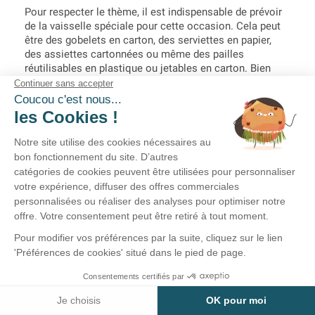
Pour respecter le thème, il est indispensable de prévoir
de la vaisselle spéciale pour cette occasion. Cela peut
être des gobelets en carton, des serviettes en papier,
des assiettes cartonnées ou même des pailles
réutilisables en plastique ou jetables en carton. Bien
évidemment, vous ne devez pas nécessairement partir
sur une gamme complète. Par exemple, si vous
souhaitez garder vos assiettes et prévoir des verres à
vin pour le repas, prenez juste des serviettes pour
apporter une touche festive. Si un espace est prévu pour
l’apéro, cela peut être l’occasion de mettre à disposition
de vos invités de petits toasts dans des assiettes
d’anniversaire multicolores en carton et de servir l’apéro
dans des gobelets en carton.
Ne pas partir sur une gamme complète n’est pas un
problème, au contraire cela va permettre d’aérer votre
décoration de table. Comme nous l’expliquons dans le
paragraphe juste en dessous, cela sera bénéfique à
votre déco de table.
Décorer sa table d’anniversaire, sans en faire
trop