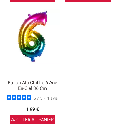
Ballon Alu Chiffre 6 Arc-
En-Ciel 36 Cm
5
/
5
-
1
avis
1,99 €
AJOUTER AU PANIER