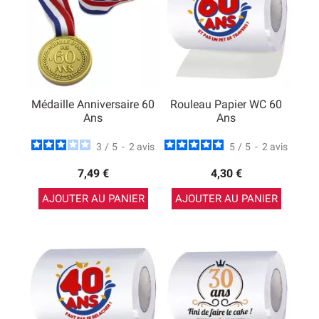
Médaille Anniversaire 60
Rouleau Papier WC 60
Ans
Ans
3
/
5
-
2
avis
5
/
5
-
2
avis
7,49 €
4,30 €
AJOUTER AU PANIER
AJOUTER AU PANIER