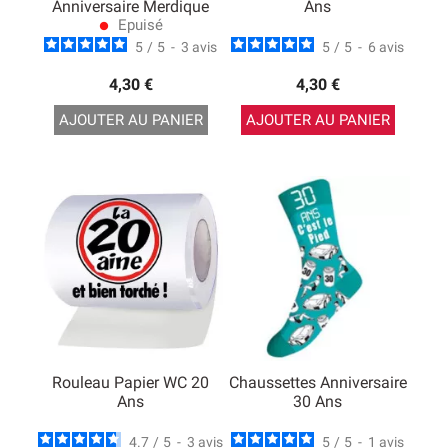
Anniversaire Merdique
Ans
Epuisé
lens
5
/
5
-
3
avis
5
/
5
-
6
avis
4,30 €
4,30 €
AJOUTER AU PANIER
AJOUTER AU PANIER
Rouleau Papier WC 20
Chaussettes Anniversaire
Ans
30 Ans
4.7
/
5
-
3
avis
5
/
5
-
1
avis