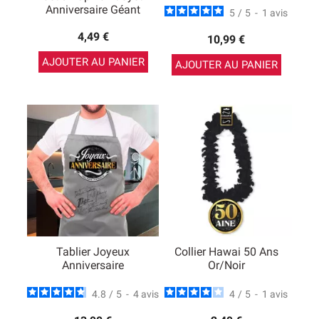
Anniversaire Géant
5
/
5
-
1
avis
4,49 €
10,99 €
AJOUTER AU PANIER
AJOUTER AU PANIER
Tablier Joyeux
Collier Hawai 50 Ans
Anniversaire
Or/Noir
4.8
/
5
-
4
avis
4
/
5
-
1
avis