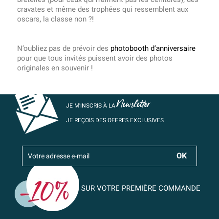
cravates et même des trophées qui ressemblent aux
oscars, la classe non ?!
N’oubliez pas de prévoir des
photobooth d’anniversaire
pour que tous invités puissent avoir des photos
originales en souvenir !
Newsletter
JE M’INSCRIS À LA
JE REÇOIS DES OFFRES EXCLUSIVES
SUR VOTRE PREMIÈRE COMMANDE