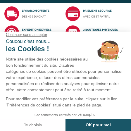
LIVRAISON OFFERTE
PAIEMENT SÉCURISÉ
DÈS 49€ D'ACHAT
AVEC CB ET PAYPAL
EXPÉDITION EXPRESS
3 BOUTIQUES PHYSIQUES
SOUS 24H
DANS LE GRAND OUEST

VOTRE COMPTE

NOS PRODUITS

INFORMATIONS
SUIVEZ-NOUS !
Service clients
02-40-45-25-96