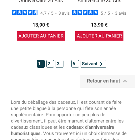
Anniversaire 20 Ans
Anniversaire 30 Ans
4.7
/
5
-
3
avis
5
/
5
-
3
avis
13,90 €
13,90 €
AJOUTER AU PANIER
AJOUTER AU PANIER

…
1
2
3
6
Suivant

Retour en haut
Lors du déballage des cadeaux, il est courant de faire
une petite blague à la personne qui fête son année
supplémentaire. Pour apporter un peu plus de
divertissement, il peut-être marrant d’alterner entre les
cadeaux classiques et les
cadeaux d’anniversaire
humoristiques
. Vous trouverez ici un choix immense de
surprises très amusantes et parfaites pour faire des