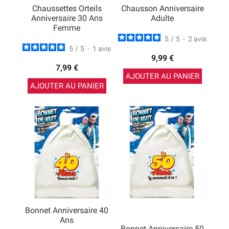
Chaussettes Orteils
Chausson Anniversaire
Anniversaire 30 Ans
Adulte
Femme
5
/
5
-
2
avis
5
/
5
-
1
avis
9,99 €
7,99 €
AJOUTER AU PANIER
AJOUTER AU PANIER
Bonnet Anniversaire 40
Ans
Bonnet Anniversaire 50