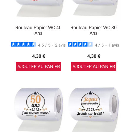
Rouleau Papier WC 40
Rouleau Papier WC 30
Ans
Ans
4.5
/
5
-
2
avis
4
/
5
-
1
avis
4,30 €
4,30 €
AJOUTER AU PANIER
AJOUTER AU PANIER