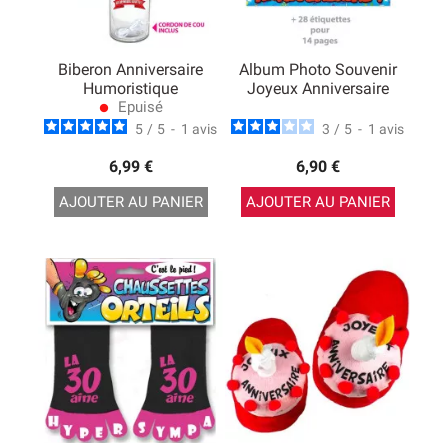
Biberon Anniversaire
Album Photo Souvenir
Humoristique
Joyeux Anniversaire
Epuisé
lens
5
/
5
-
1
avis
3
/
5
-
1
avis
6,99 €
6,90 €
AJOUTER AU PANIER
AJOUTER AU PANIER