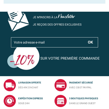
Newsletter
JE M’INSCRIS À LA
JE REÇOIS DES OFFRES EXCLUSIVES
SUR VOTRE PREMIÈRE COMMANDE
LIVRAISON OFFERTE
PAIEMENT SÉCURISÉ
DÈS 49€ D'ACHAT
AVEC CB ET PAYPAL
EXPÉDITION EXPRESS
3 BOUTIQUES PHYSIQUES
SOUS 24H
DANS LE GRAND OUEST