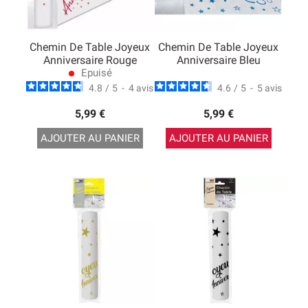
Chemin De Table Joyeux
Chemin De Table Joyeux
Anniversaire Rouge
Anniversaire Bleu
Epuisé
lens
4.8
/
5
-
4
avis
4.6
/
5
-
5
avis
5,99 €
5,99 €
AJOUTER AU PANIER
AJOUTER AU PANIER