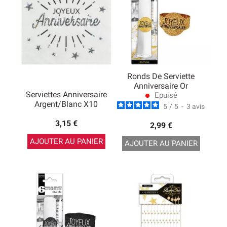
Ronds De Serviette
Anniversaire Or
Serviettes Anniversaire
Epuisé
lens
Argent/Blanc X10
5
/
5
-
3
avis
3,15 €
2,99 €
AJOUTER AU PANIER
AJOUTER AU PANIER