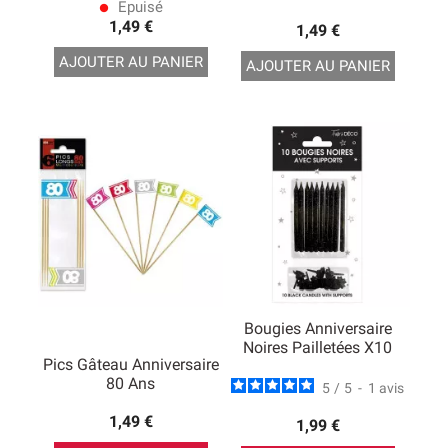
Epuisé
lens
1,49 €
1,49 €
AJOUTER AU PANIER
AJOUTER AU PANIER
Bougies Anniversaire
Noires Pailletées X10
Pics Gâteau Anniversaire
80 Ans
5
/
5
-
1
avis
1,49 €
1,99 €