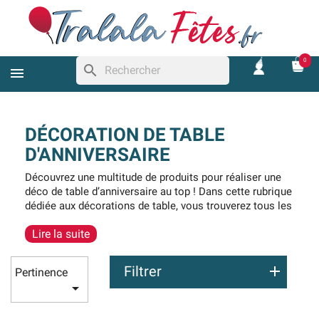
0
search
DÉCORATION DE TABLE
D'ANNIVERSAIRE
Découvrez une multitude de produits pour réaliser une
déco de table d’anniversaire au top ! Dans cette rubrique
dédiée aux décorations de table, vous trouverez tous les
indispensables, chemins de table, confettis de table,
Lire la suite
bougies, centres de table, marque-places, nappes et
autres petites accessoires festifs.… Tous les produits
existent en de nombreuses couleurs (bleu, rouge, rose
Filtrer
Pertinence
gold, or, argent rose, vert, noir blanc) et s’adapte pour

tous les âges 18, 20, 30, 40, 50, 60, 70 ou 80 ans et plus.
N’attendez plus pour préparer votre table !