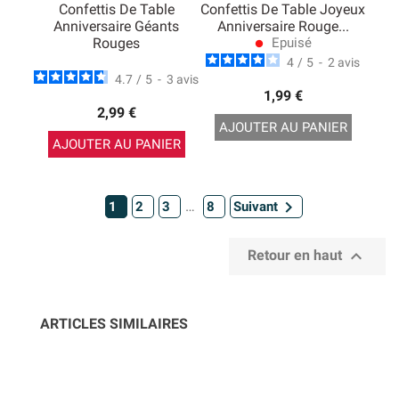
Confettis De Table
Confettis De Table Joyeux
Anniversaire Géants
Anniversaire Rouge...
Rouges
Epuisé
lens
4
/
5
-
2
avis
4.7
/
5
-
3
avis
1,99 €
2,99 €
AJOUTER AU PANIER
AJOUTER AU PANIER

…
1
2
3
8
Suivant

Retour en haut
ARTICLES SIMILAIRES