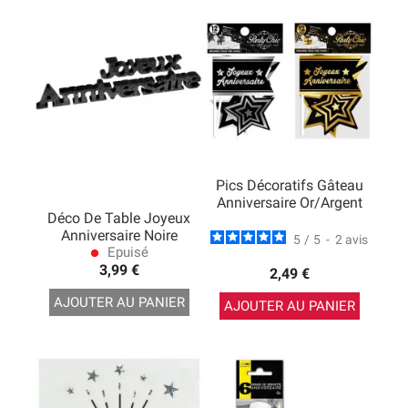
Pics Décoratifs Gâteau
Anniversaire Or/Argent
Déco De Table Joyeux
Anniversaire Noire
5
/
5
-
2
avis
Epuisé
lens
3,99 €
2,49 €
AJOUTER AU PANIER
AJOUTER AU PANIER