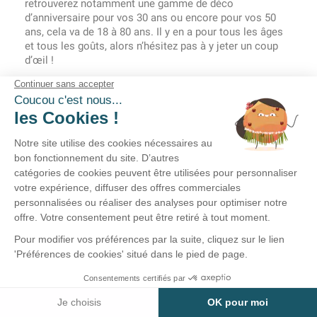
retrouverez notamment une gamme de déco
d’anniversaire pour vos 30 ans ou encore pour vos 50
ans, cela va de 18 à 80 ans. Il y en a pour tous les âges
et tous les goûts, alors n’hésitez pas à y jeter un coup
d’œil !
Chemin de tables, confettis, centre de table et
bien d'autres
Afin de recouvrir votre nappe pour lui donner
encore plus de style, vous pouvez opter pour un
chemin
de table anniversaire
; une large bande de tissu qui
passe par le centre et habille votre table d’une autre
couche. Dessus, vous pourrez également y déposer
quelques
centres de tables anniversaire
affriolantes qui
ajouteront une touche pétillante à votre table. Une
bonne poignée de
confettis de table anniversaire
multicolores ou encore sous forme de gâteaux ou «
Joyeux Anniversaire » à verser sur votre table pour une
touche festive assurée ! Tous sont disponibles avec le