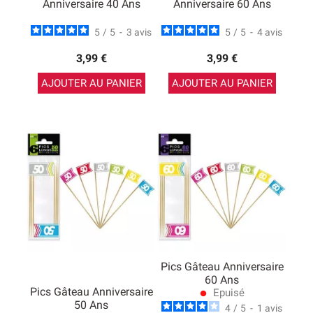
Anniversaire 40 Ans
Anniversaire 60 Ans
5
/
5
-
3
avis
5
/
5
-
4
avis
3,99 €
3,99 €
AJOUTER AU PANIER
AJOUTER AU PANIER
Pics Gâteau Anniversaire
60 Ans
Pics Gâteau Anniversaire
Epuisé
lens
50 Ans
4
/
5
-
1
avis