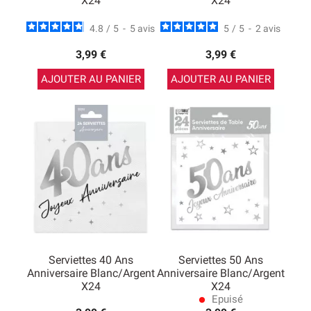
X24
X24
4.8
/
5
-
5
avis
5
/
5
-
2
avis
3,99 €
3,99 €
AJOUTER AU PANIER
AJOUTER AU PANIER
Serviettes 40 Ans
Serviettes 50 Ans
Anniversaire Blanc/argent
Anniversaire Blanc/argent
X24
X24
Epuisé
lens