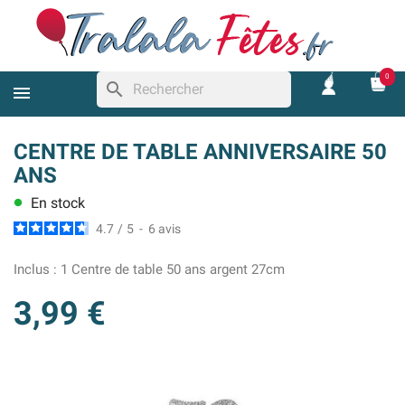
0
search
CENTRE DE TABLE ANNIVERSAIRE 50
ANS
En stock
lens
4.7
/
5
-
6
avis
Inclus :
1 Centre de table 50 ans argent 27cm
3,99 €