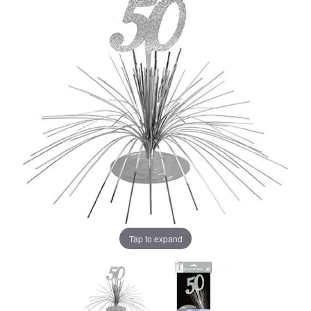
Tap to expand