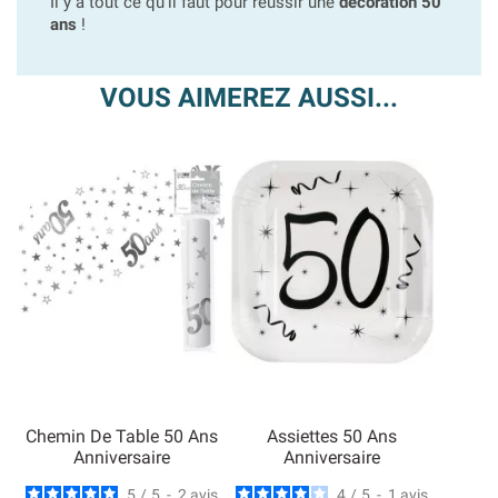
Il y a tout ce qu'il faut pour réussir une
décoration 50
ans
!
VOUS AIMEREZ AUSSI...
Chemin De Table 50 Ans
Assiettes 50 Ans
Anniversaire
Anniversaire
5
/
5
-
2
avis
4
/
5
-
1
avis