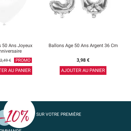
s 50 Ans Joyeux
Ballons Age 50 Ans Argent 36 Cm
nniversaire
Prix
3,98 €
PROMO
2,49 €
de
ER AU PANIER
AJOUTER AU PANIER
base
SUR VOTRE PREMIÈRE