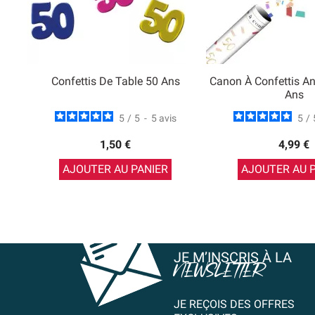
Confettis De Table 50 Ans
Canon À Confettis An
Ans
5
/
5
-
5
avis
5
/
1,50 €
4,99 €
AJOUTER AU PANIER
AJOUTER AU 
JE M’INSCRIS À LA
NEWSLETTER
JE REÇOIS DES OFFRES