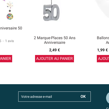
niversaire 50
2 Marque-Places 50 Ans
Ballon
5
-
1
avis
Anniversaire
A
2,49 €
1,99 €
PANIER
AJOUTER AU PANIER
AJOUT