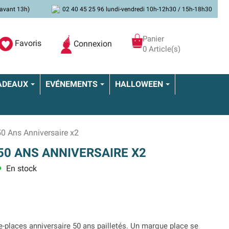
avant 13h)
02 40 45 25 96 lundi-vendredi 10h-12h30 / 15h-18h30
Panier
Favoris
Connexion
0 Article(s)
ADEAUX
EVÉNEMENTS
HALLOWEEN
0 Ans Anniversaire x2
0 ANS ANNIVERSAIRE X2
En stock
ns
-places anniversaire 50 ans pailletés. Un marque place se