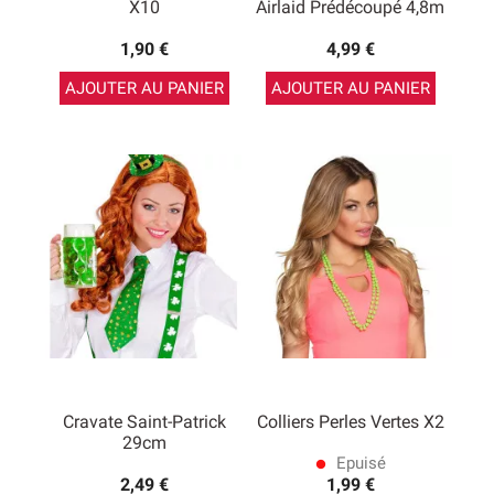
X10
Airlaid Prédécoupé 4,8m
1,90 €
4,99 €
AJOUTER AU PANIER
AJOUTER AU PANIER
Cravate Saint-Patrick
Colliers Perles Vertes X2
29cm
Epuisé
lens
2,49 €
1,99 €