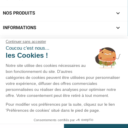

NOS PRODUITS

INFORMATIONS
SUIVEZ-NOUS !
Service clients
02-40-45-25-96
Prix d'un appel local
Du lundi au vendredi
10h00-12h30 / 15h00-18h30
Nous écrire >