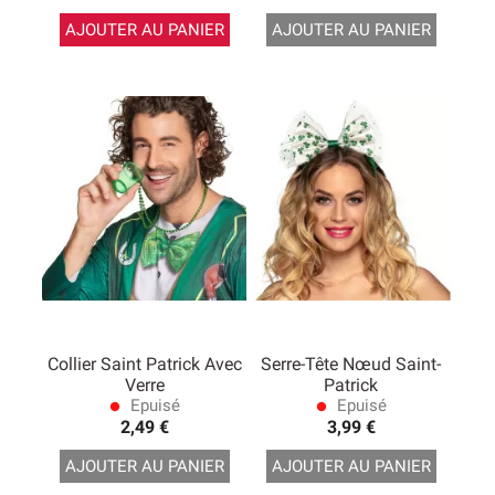
AJOUTER AU PANIER
AJOUTER AU PANIER
Collier Saint Patrick Avec
Serre-Tête Nœud Saint-
Verre
Patrick
Epuisé
Epuisé
lens
lens
2,49 €
3,99 €
AJOUTER AU PANIER
AJOUTER AU PANIER