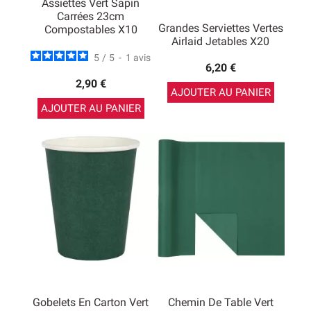
Assiettes Vert Sapin
Carrées 23cm
Grandes Serviettes Vertes
Compostables X10
Airlaid Jetables X20
5
/
5
-
1
avis
6,20 €
2,90 €
AJOUTER AU PANIER
AJOUTER AU PANIER
Gobelets En Carton Vert
Chemin De Table Vert