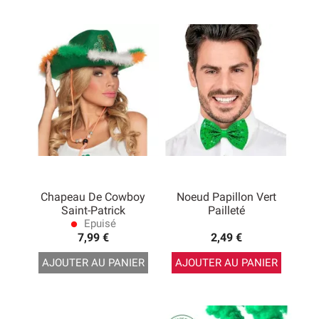
Chapeau De Cowboy
Noeud Papillon Vert
Saint-Patrick
Pailleté
Epuisé
lens
7,99 €
2,49 €
AJOUTER AU PANIER
AJOUTER AU PANIER