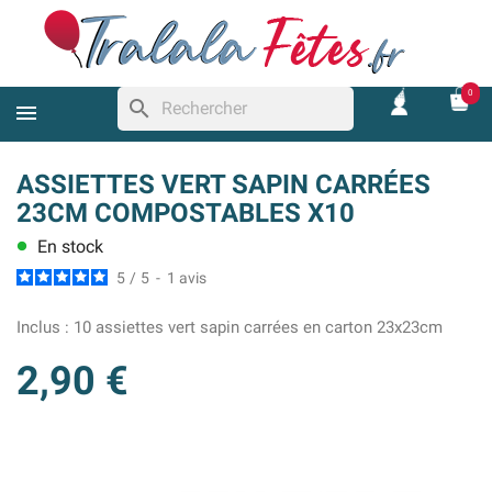
0
search
ASSIETTES VERT SAPIN CARRÉES
23CM COMPOSTABLES X10
En stock
lens
5
/
5
-
1
avis
Inclus :
10 assiettes vert sapin carrées en carton 23x23cm
2,90 €